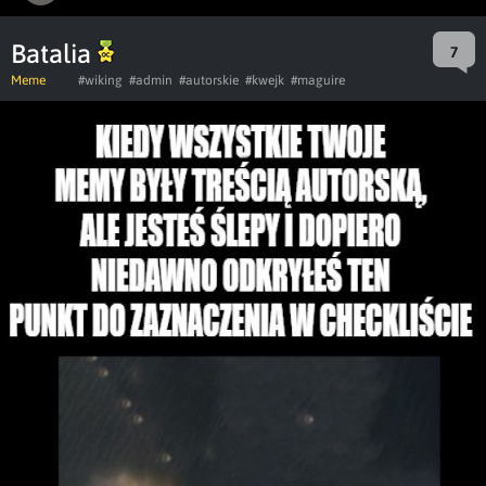
Batalia
7
Meme
#wiking
#admin
#autorskie
#kwejk
#maguire