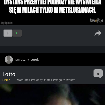
31
smieszny_serek
Lotto
0
Meme
#totolotek
#zaklady
#lotek
#maguire
#tobey