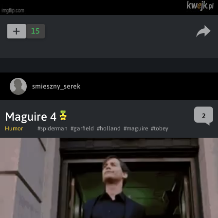
15
smieszny_serek
Maguire 4
2
Humor
#spiderman
#garfield
#holland
#maguire
#tobey