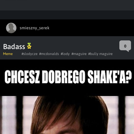
smieszny_serek
Badass
0
Meme
#slodycze
#mcdonalds
#lody
#maguire
#bully maguire