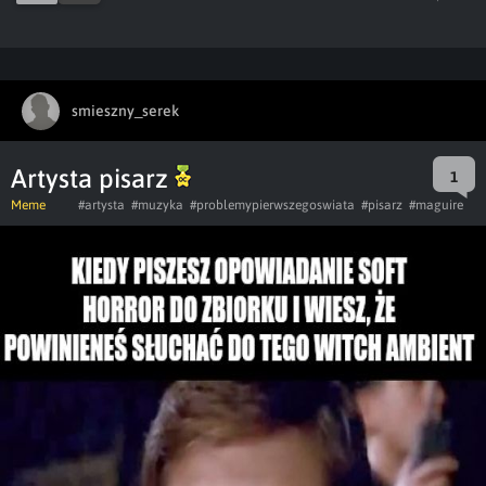
smieszny_serek
Artysta pisarz
1
Meme
#artysta
#muzyka
#problemypierwszegoswiata
#pisarz
#maguire