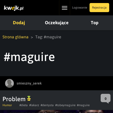
Toggle
Logowanie
Rejestracja
navigation
Dodaj
Oczekujące
Top
Strona główna
Tag: #maguire
#maguire
smieszny_serek
Problem
0
Humor
#dieta
#lekarz
#dentysta
#tobeymaguire
#maguire