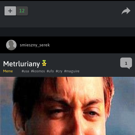
12
smieszny_serek
Metrluriany
1
Meme
#usa
#kosmos
#ufo
#cry
#maguire