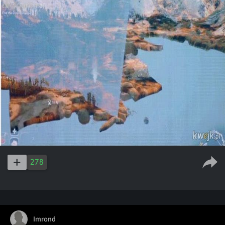
278
Imrond