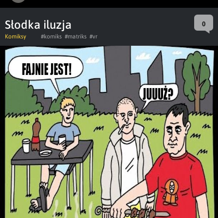
Słodka iluzja
0
Komiksy
#komiks
#matriks
#vr