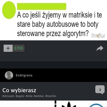
1703
Endrigrana
Co wybierasz
3
#obrazek
#apple
#nike
#adidas
#matriks