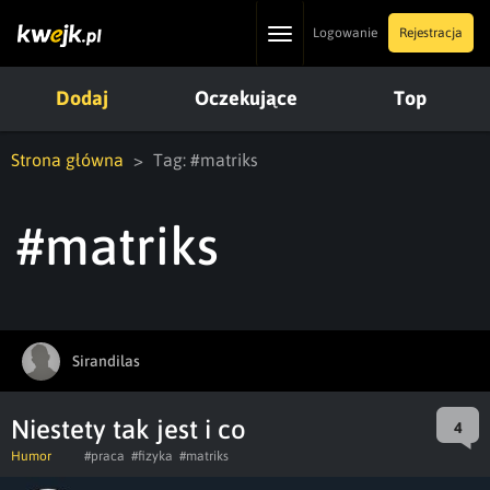
Toggle
Logowanie
Rejestracja
navigation
Dodaj
Oczekujące
Top
Strona główna
Tag: #matriks
#matriks
Sirandilas
Niestety tak jest i co
4
Humor
#praca
#fizyka
#matriks