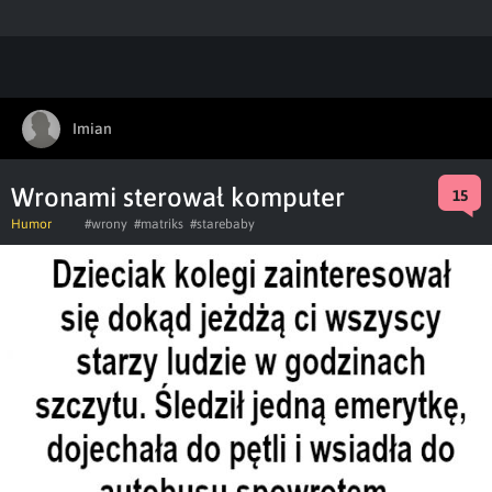
Imian
Wronami sterował komputer
15
Humor
#wrony
#matriks
#starebaby