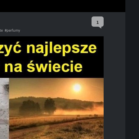
1
te
#perfumy