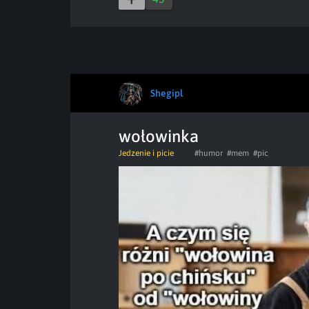
Shegipl
wołowinka
Jedzenie i picie
#humor
#mem
#pic