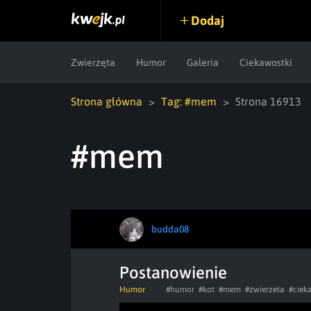
Dodaj
Zwierzęta
Humor
Galeria
Ciekawostki
Strona główna
Tag: #mem
Strona 16913
#mem
budda08
Postanowienie
Humor
#humor
#kot
#mem
#zwierzeta
#ciek