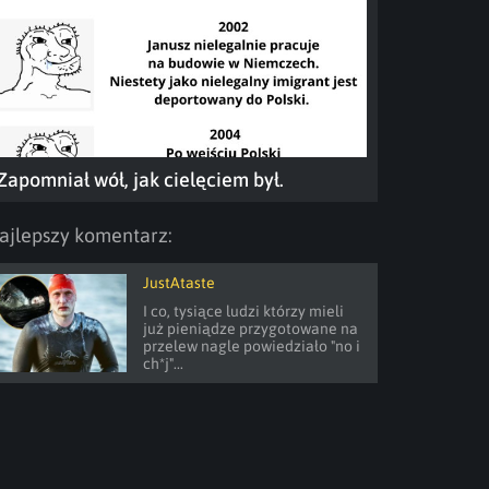
Zapomniał wół, jak cielęciem był.
ajlepszy komentarz:
JustAtaste
I co, tysiące ludzi którzy mieli 
już pieniądze przygotowane na 
przelew nagle powiedziało "no i 
ch*j"...