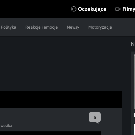
Oczekujące
Film
Polityka
Reakcje i emocje
Newsy
Motoryzacja
N
0
awostka