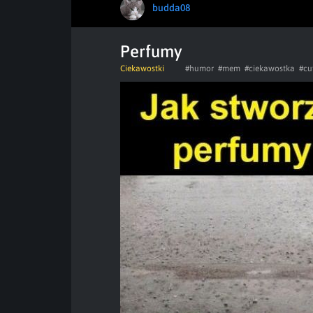
budda08
Perfumy
Ciekawostki
#humor
#mem
#ciekawostka
#cu