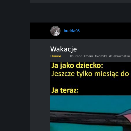
budda08
Wakacje
Humor
#humor
#mem
#komiks
#ciekawostka