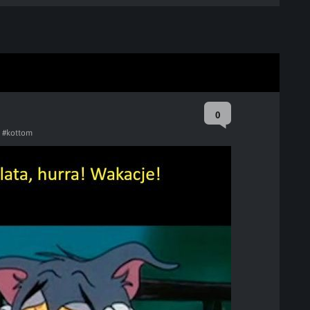
0
#kottom