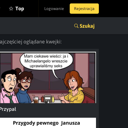
y
Top
Logowanie
Rejestracja
Szukaj
ajczęściej oglądane kwejki:
Przypał