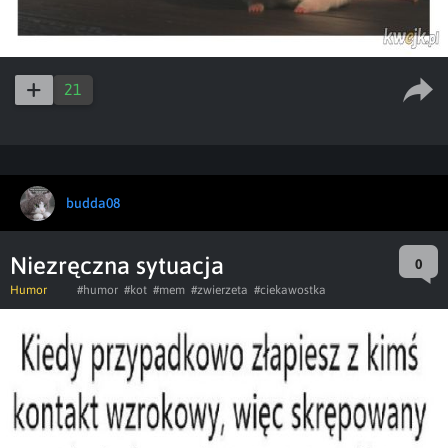
21
budda08
Niezręczna sytuacja
0
Humor
#humor
#kot
#mem
#zwierzeta
#ciekawostka