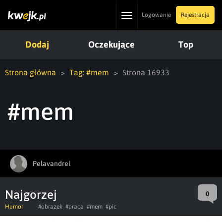
Toggle
Logowanie
Rejestracja
navigation
Dodaj
Oczekujące
Top
Strona główna
Tag: #mem
Strona 16933
#mem
Pelavandrel
Najgorzej
0
Humor
#obrazek
#praca
#mem
#pic