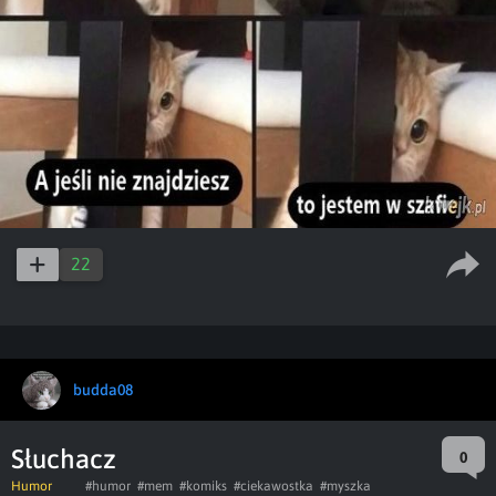
22
budda08
Słuchacz
0
Humor
#humor
#mem
#komiks
#ciekawostka
#myszka