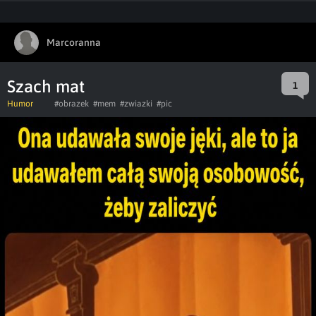
Marcoranna
Szach mat
1
Humor
#obrazek
#mem
#zwiazki
#pic