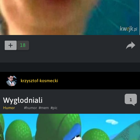
18
krzysztof-kosmecki
Wygłodniali
1
Humor
#humor
#mem
#pic