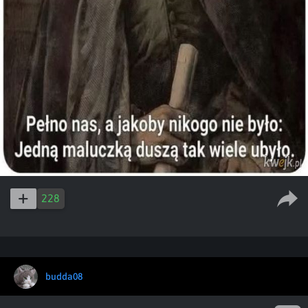
228
budda08