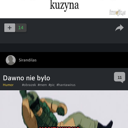
14
Sirandilas
Dawno nie było
11
Humor
#obrazek
#mem
#pic
#hantawirus