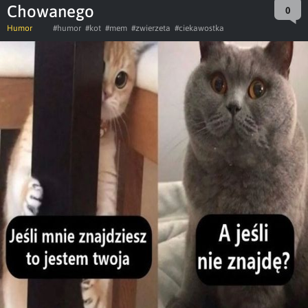
Chowanego
0
Humor
#humor
#kot
#mem
#zwierzeta
#ciekawostka