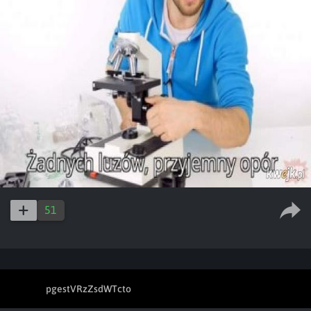
51
pgestVRzZsdWTcto