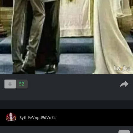
52
Syth9eVnpd9dVo74