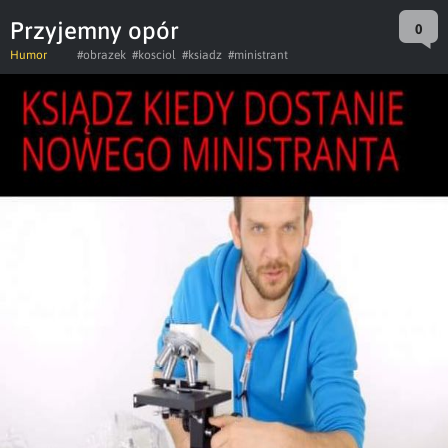
Przyjemny opór
0
Humor
#obrazek
#kosciol
#ksiadz
#ministrant