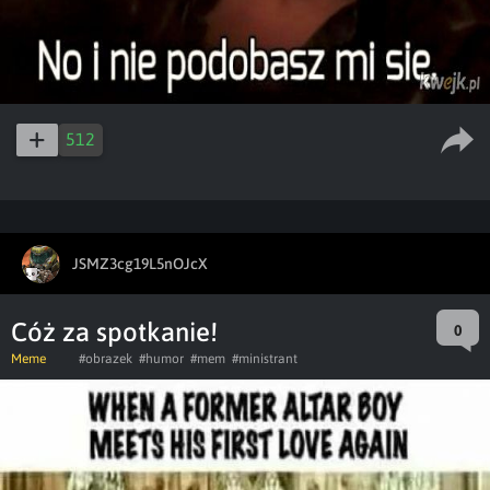
512
JSMZ3cg19L5nOJcX
Cóż za spotkanie!
0
Meme
#obrazek
#humor
#mem
#ministrant