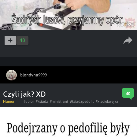
48
blondyna9999
Czyli jak? XD
40
Humor
#ubior
#ksiadz
#ministrant
#ksiądzpedofil
#xleciekwejka