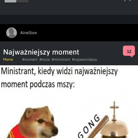
Airellion
Najważniejszy moment
12
Meme
#moment
#msza
#ministrant
#najwazniejszy