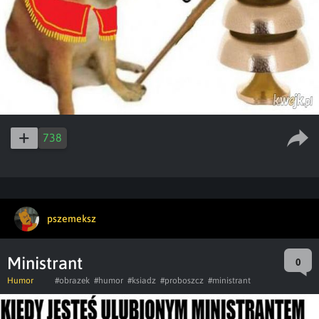
738
pszemeksz
Ministrant
0
Humor
#obrazek
#humor
#ksiadz
#proboszcz
#ministrant