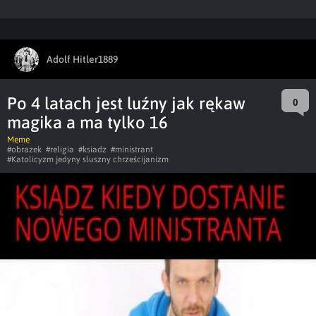
Adolf Hitler1889
Po 4 latach jest luźny jak rękaw
0
magika a ma tylko 16
Meme
#obrazek
#religia
#ksiadz
#ministrant
#Katolicyzm jedyny słuszny chrześcijanizm