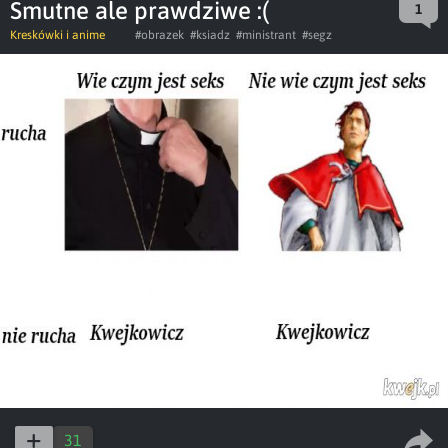
Smutne ale prawdziwe :(
1
Kreskówki i anime
#obrazek
#ksiadz
#ministrant
#segz
31