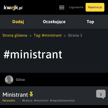
Toggle
Logowanie
Rejestracja
navigation
Dodaj
Oczekujące
Top
Strona główna
Tag: #ministrant
Strona 3
#ministrant
Gilina
Ministrant
1
Relatable
#babcia
#ministrant
#niepodobaszmisie