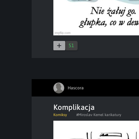
51
Hascora
Komplikacja
Komiksy
#Miroslav Kemel karikatury