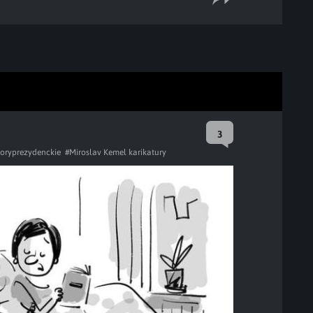
3
oryprezydenckie
#Miroslav Kemel karikatury