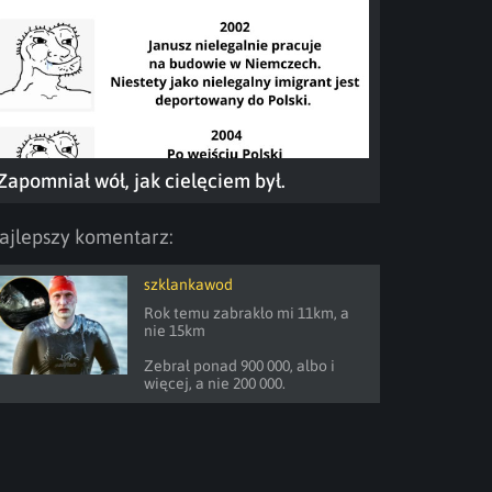
Zapomniał wół, jak cielęciem był.
ajlepszy komentarz:
szklankawod
Rok temu zabrakło mi 11km, a 
nie 15km

Zebrał ponad 900 000, albo i 
więcej, a nie 200 000.