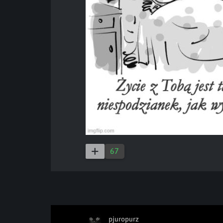
67
pjuropurz