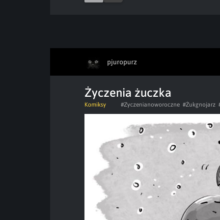
pjuropurz
Życzenia żuczka
Komiksy
#Zyczenianoworoczne
#Żukgnojarz