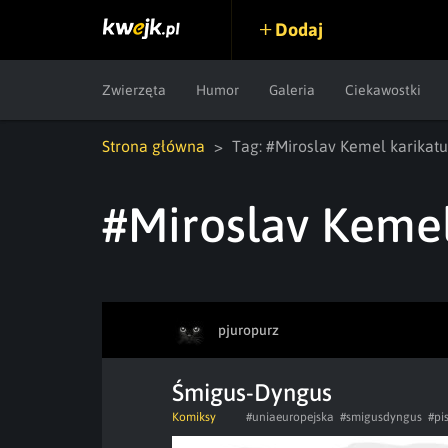
Dodaj
Zwierzęta
Humor
Galeria
Ciekawostki
Strona główna
Tag: #Miroslav Kemel karikatu
#Miroslav Kemel
pjuropurz
Śmigus-Dyngus
Komiksy
#uniaeuropejska
#smigusdyngus
#pi