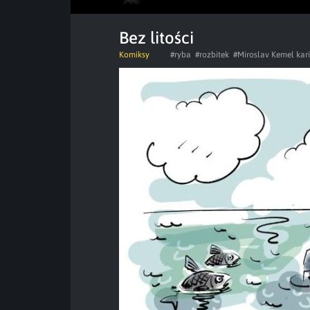
Bez litości
Komiksy
#ryba
#rozbitek
#Miroslav Kemel kar