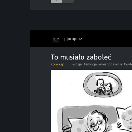
pjuropurz
To musiało zaboleć
Komiksy
#rosja
#emocje
#niespodzianki
#wyb