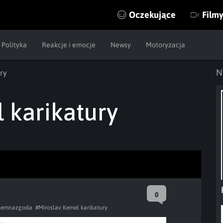
Oczekujące
Film
Polityka
Reakcje i emocje
Newsy
Motoryzacja
N
ry
 karikatury
0
semnazgoda
#Miroslav Kemel karikatury