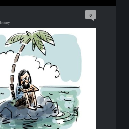
0
ikatury