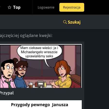
y
Top
Logowanie
Rejestracja
Szukaj
ajczęściej oglądane kwejki:
Przypał