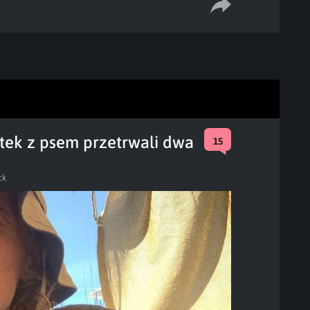
bitek z psem przetrwali dwa
15
ck