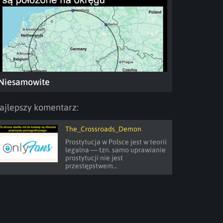
Niesamowite
ajlepszy komentarz:
The_Crossroads_Demon
Prostytucja w Polsce jest w teorii 
legalna — tzn. samo uprawianie 
prostytucji nie jest 
przestępstwem...