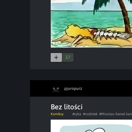
37
pjuropurz
Bez litości
Komiksy
#ryba
#rozbitek
#Miroslav Kemel kar