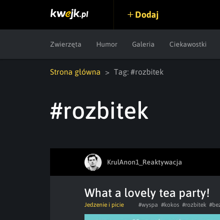
Dodaj
Zwierzęta
Humor
Galeria
Ciekawostki
Strona główna
Tag: #rozbitek
#rozbitek
KrulAnon1_Reaktywacja
What a lovely tea party!
Jedzenie i picie
#wyspa
#kokos
#rozbitek
#be