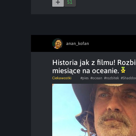
51
anan_kofan
Historia jak z filmu! Roz
miesiące na oceanie.
Ciekawostki
#pies
#ocean
#rozbitek
#Shaddo