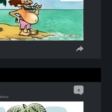
0
ikatury