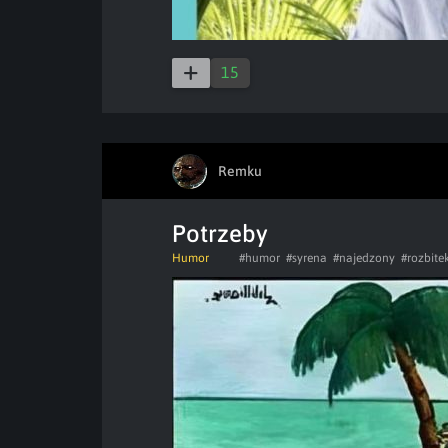
15
Remku
Potrzeby
Humor
#humor
#syrena
#najedzony
#rozbite