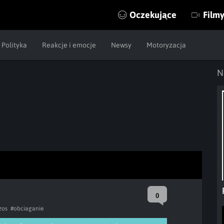
Oczekujące
Film
Polityka
Reakcje i emocje
Newsy
Motoryzacja
N
0
zos
#obciaganie