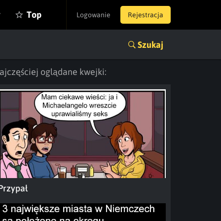
y
Top
Logowanie
Rejestracja
Szukaj
ajczęściej oglądane kwejki:
Przypał