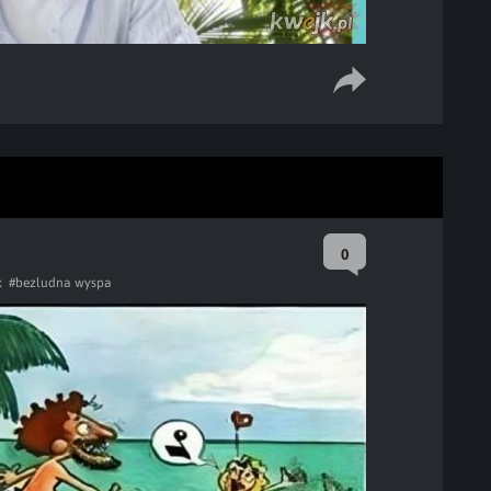
0
k
#bezludna wyspa