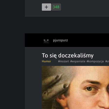
348
pjuropurz
To się doczekaliśmy
Humor
#mozart
#wspaniale
#kompozycja
#u