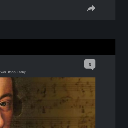
3
twor
#popularny