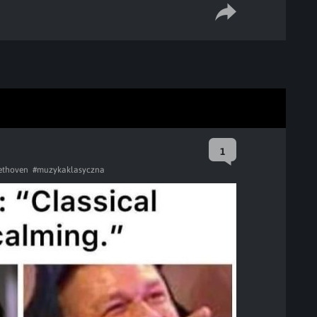
1
ethoven
#muzykaklasyczna