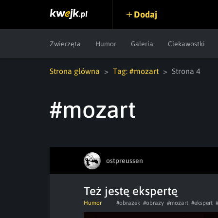
Dodaj
Zwierzęta
Humor
Galeria
Ciekawostki
Strona główna
Tag: #mozart
Strona 4
#mozart
ostpreussen
Też jestę ekspertę
Humor
#obrazek
#obrazy
#mozart
#ekspert