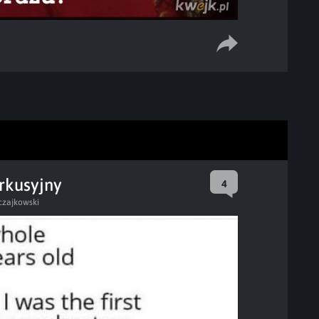
rkusyjny
4
czajkowski