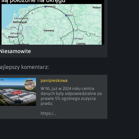
Niesamowite
ajlepszy komentarz:
panipieskowa
W NL juz w 2024 roku centra 
danych byly odpowiedzialne za 
prawie 5% ogolnego zuzycia 
pradu:

https:/...