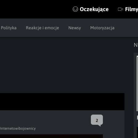
Oczekujące
Film
Polityka
Reakcje i emocje
Newsy
Motoryzacja
N
2
#internetowibojownicy