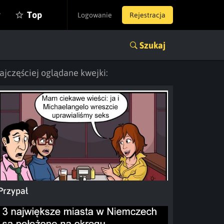
y
Top
Logowanie
Rejestracja
Szukaj
ajczęściej oglądane kwejki:
Przypał