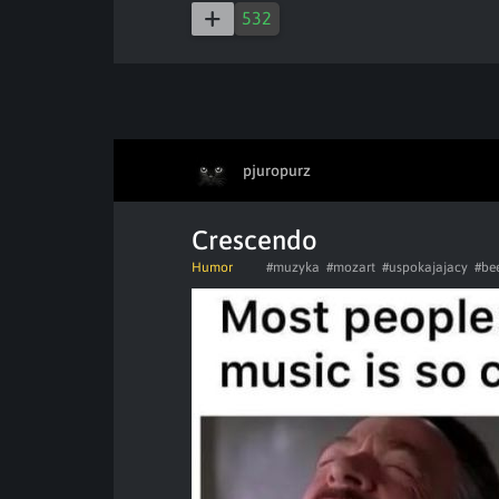
532
pjuropurz
Crescendo
Humor
#muzyka
#mozart
#uspokajajacy
#be