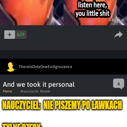
629
ThereIsOnlyOneEvilIgnorance
And we took it personal
0
Meme
#nauczyciel
#lawki