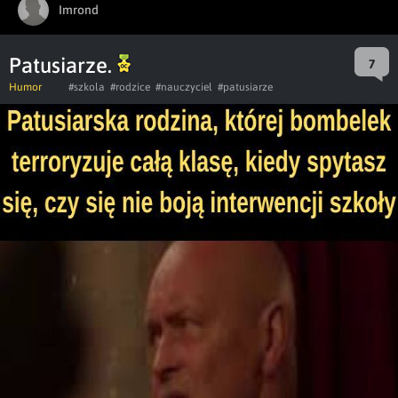
Imrond
Patusiarze.
7
Humor
#szkola
#rodzice
#nauczyciel
#patusiarze