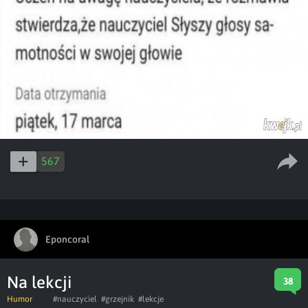
567
Eponcoral
Na lekcji
38
Humor
#nauczyciel
#grzejnik
#lekcje