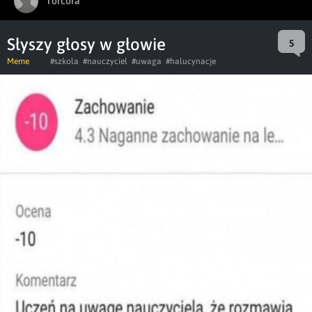
Torcora
Słyszy głosy w głowie
5
Meme
#szkola
#nauczyciel
#uwaga
#halucynacje