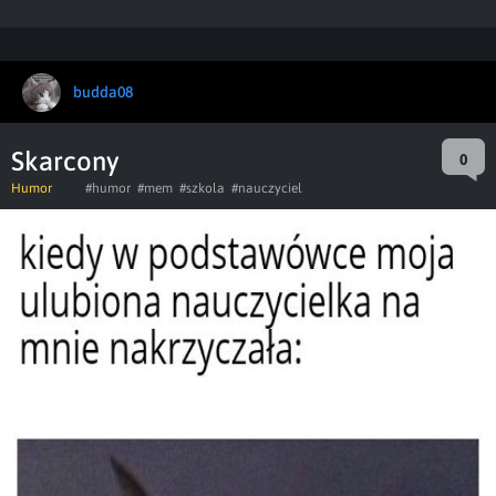
budda08
Skarcony
0
Humor
#humor
#mem
#szkola
#nauczyciel