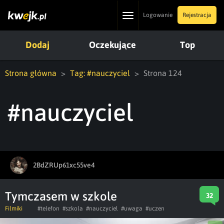
Toggle
Logowanie
Rejestracja
navigation
Dodaj
Oczekujące
Top
Strona główna
Tag: #nauczyciel
Strona 124
#nauczyciel
2BdZRUp61xc55ve4
Tymczasem w szkole
32
Filmiki
#telefon
#szkola
#nauczyciel
#uwaga
#uczen