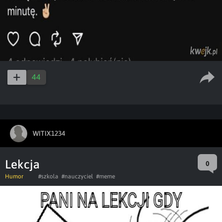
44
WITIX1234
Lekcja
0
Humor
#szkola
#nauczyciel
#meme