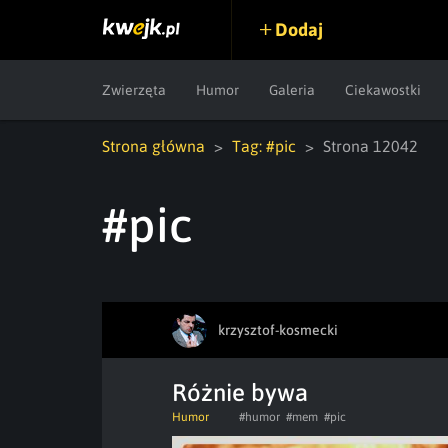
Dodaj
Zwierzęta
Humor
Galeria
Ciekawostki
Strona główna
Tag: #pic
Strona 12042
#pic
krzysztof-kosmecki
Różnie bywa
Humor
#humor
#mem
#pic