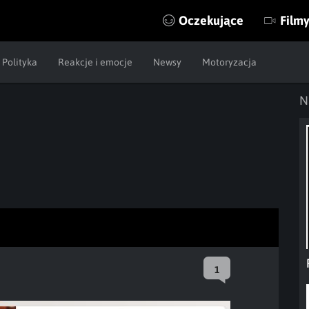
Oczekujące
Film
Polityka
Reakcje i emocje
Newsy
Motoryzacja
N
1