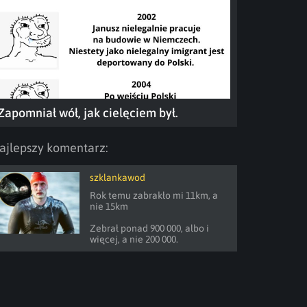
Zapomniał wół, jak cielęciem był.
ajlepszy komentarz:
szklankawod
Rok temu zabrakło mi 11km, a 
nie 15km

Zebrał ponad 900 000, albo i 
więcej, a nie 200 000.