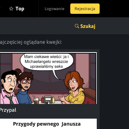
y
Top
Logowanie
Rejestracja
Szukaj
ajczęściej oglądane kwejki:
Przypał