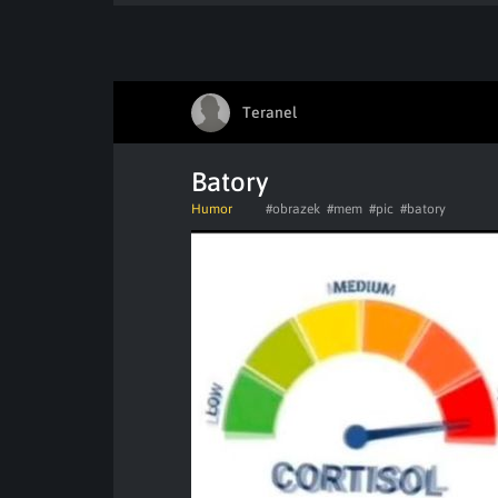
Teranel
Batory
Humor
#obrazek
#mem
#pic
#batory