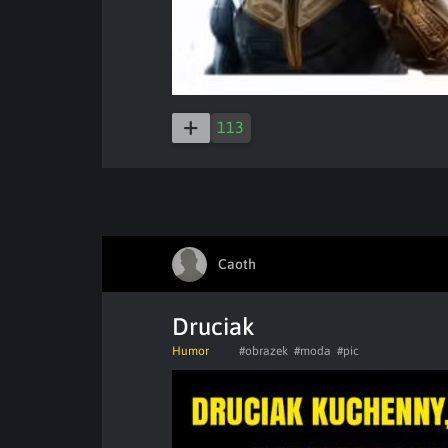
113
Caoth
Druciak
Humor
#obrazek
#moda
#pic