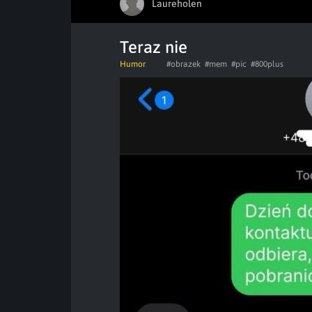
Laureholen
Teraz nie
Humor
#obrazek
#mem
#pic
#800plus