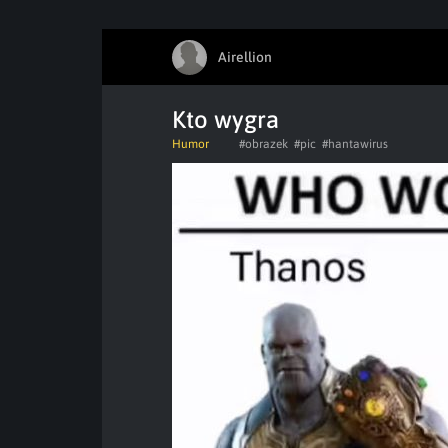
Airellion
Kto wygra
Humor
#obrazek
#pic
#hantawirus