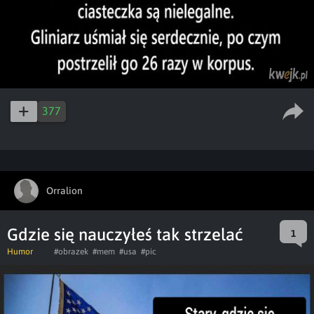
377
Orralion
Gdzie się nauczyłeś tak strzelać
1
Humor
#obrazek
#mem
#usa
#pic