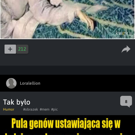
212
Loralellion
Tak było
8
Humor
#obrazek
#mem
#pic