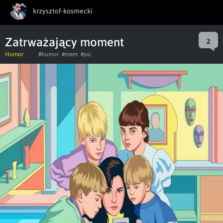
krzysztof-kosmecki
Zatrważający moment
2
Humor
#humor
#mem
#pic