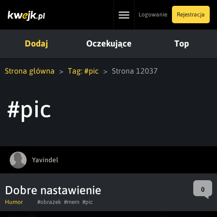
Toggle
Logowanie
Rejestracja
navigation
Dodaj
Oczekujące
Top
Strona główna
Tag: #pic
Strona 12037
#pic
Yavindel
Dobre nastawienie
0
Humor
#obrazek
#mem
#pic