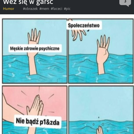
Weź się w garść
3
Humor
#obrazek
#mem
#faceci
#pic