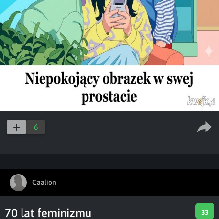
6
Caalion
70 lat feminizmu
33