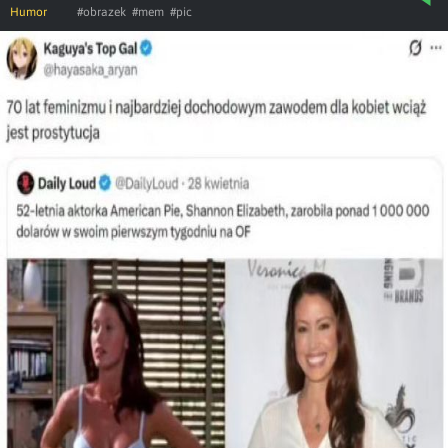
Humor
#obrazek
#mem
#pic