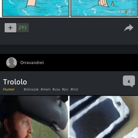
293
Orravandrel
Trololo
6
Humor
#obrazek
#mem
#usa
#pic
#trol