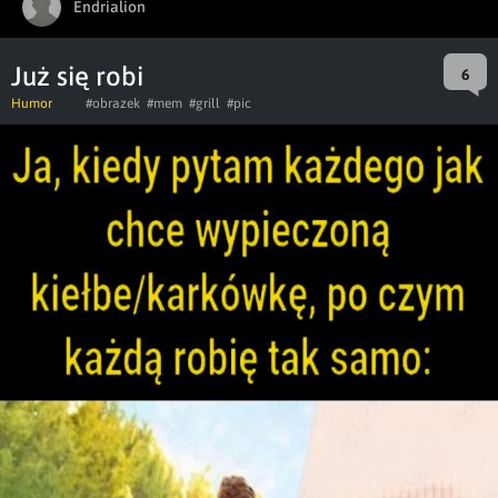
Endrialion
Już się robi
6
Humor
#obrazek
#mem
#grill
#pic