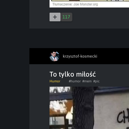
117
krzysztof-kosmecki
To tylko miłość
Humor
#humor
#mem
#pic