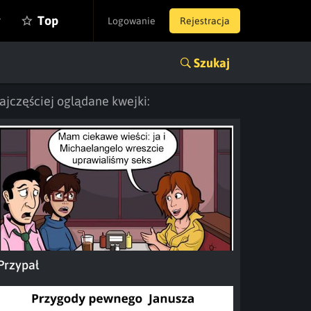
y
Top
Logowanie
Rejestracja
Szukaj
ajczęściej oglądane kwejki:
Przypał