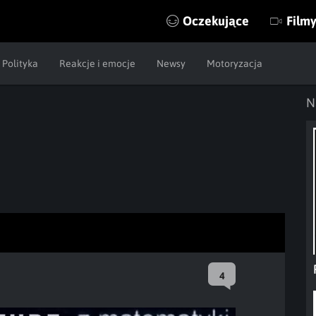
Oczekujące
Film
Polityka
Reakcje i emocje
Newsy
Motoryzacja
N
4