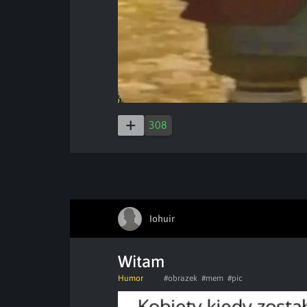
308
Iohuir
Witam
Humor
#obrazek
#mem
#pic