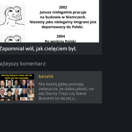
Zapomniał wół, jak cielęciem był.
ajlepszy komentarz:
barsztik
Nie każdą gębę poznaję, 
zwłaszcza, że słaba jakość, no 
ale Danny Trejo czy Steve 
Buscemi to raczej z...