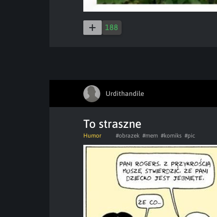
188
Urdithandile
To straszne
Humor
#obrazek
#mem
#komiks
#pic