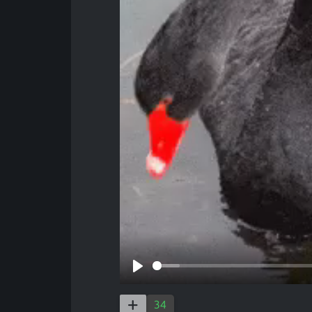
Play
34