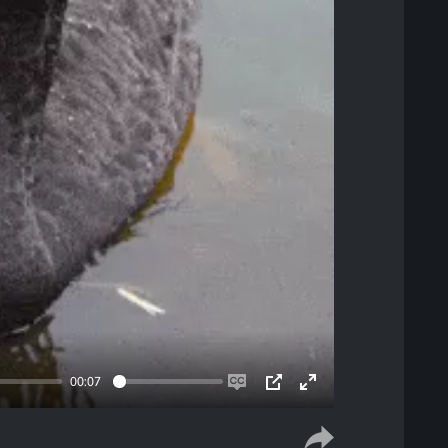
00:07
Enable
PIP
Enter
captions
fullscreen