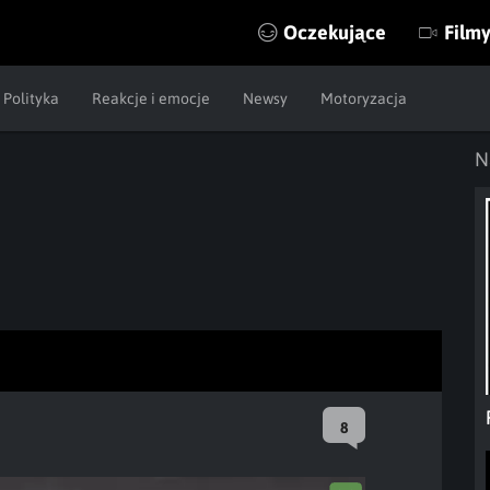
Oczekujące
Film
Polityka
Reakcje i emocje
Newsy
Motoryzacja
N
8