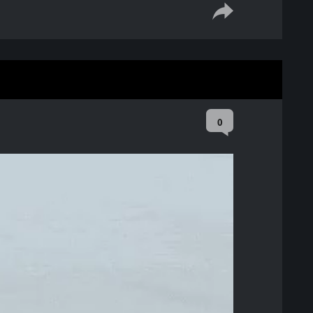
captions
fullscreen
0