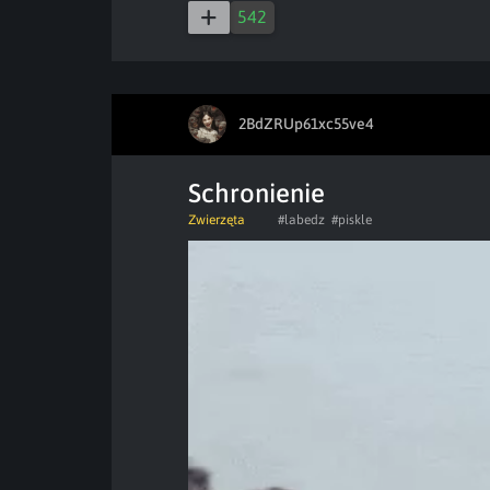
542
2BdZRUp61xc55ve4
Schronienie
Zwierzęta
#labedz
#piskle