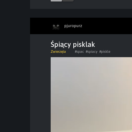
pjuropurz
Śpiący pisklak
Zwierzęta
#spac
#spiacy
#piskle