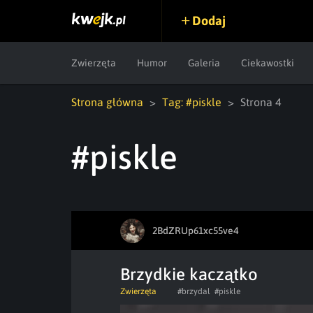
Dodaj
Zwierzęta
Humor
Galeria
Ciekawostki
Strona główna
Tag: #piskle
Strona 4
#piskle
2BdZRUp61xc55ve4
Brzydkie kaczątko
Zwierzęta
#brzydal
#piskle