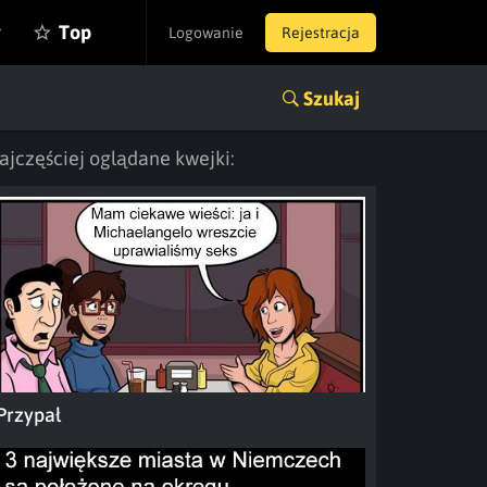
y
Top
Logowanie
Rejestracja
Szukaj
ajczęściej oglądane kwejki:
Przypał