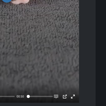
Play
00:50
Enable
PIP
Enter