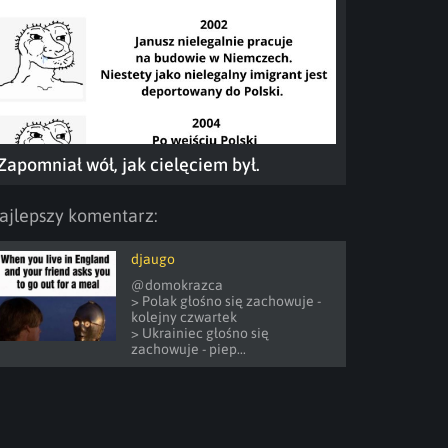
Zapomniał wół, jak cielęciem był.
ajlepszy komentarz:
djaugo
@domokrazca 

> Polak głośno się zachowuje - 
kolejny czwartek

> Ukrainiec głośno się 
zachowuje - piep...