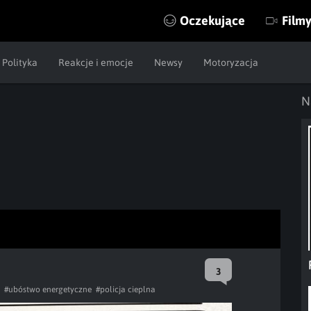
Oczekujące
Film
Polityka
Reakcje i emocje
Newsy
Motoryzacja
N
3
#ubóstwo energetyczne
#policja cieplna