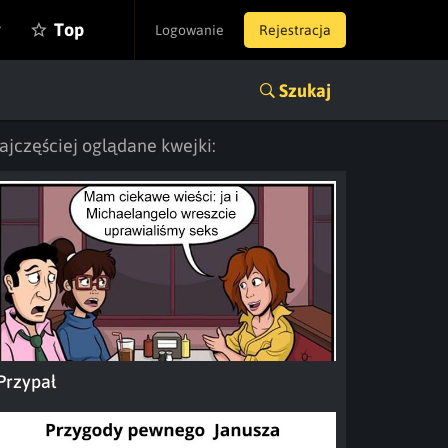
y
Top
Logowanie
Rejestracja
Szukaj
ajczęściej oglądane kwejki:
Przypał