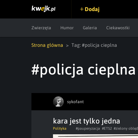
Dodaj
Zwierzęta
Humor
Galeria
Ciekawostki
Strona główna
Tag: #policja cieplna
#policja cieplna
sykofant
kara jest tylko jedna
Polityka
#pauperyzacja
#ETS2
#zielony obłęd