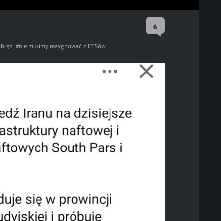
6
obłęd
#nie musimy rezygnować z ETSów