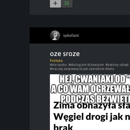
31
sykofant
oze sroze
Polityka
#ale spoko
#ekologizm-klimatyzm
#zielony obłęd
#inaczej zaśpiewacie jak zabraknie diesla