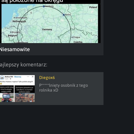
Niesamowite
ajlepszy komentarz:
Diegox6
P*****lnięty osobnik z tego 
rolnika xD