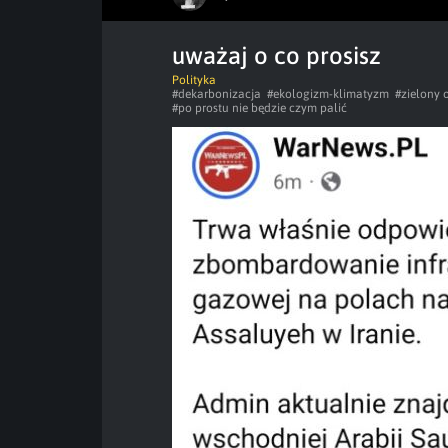
uważaj o co prosisz
Polityka
#dekarbonizacja
#ekologizm-klimatyzm
#zielony 
#po prostu nie będzie czym palić