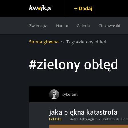
Dodaj
Zwierzęta
Humor
Galeria
Ciekawostki
Strona główna
Tag: #zielony obłęd
#zielony obłęd
sykofant
jaka piękna katastrofa
Polityka
#etsy
#ekologizm-klimatyzm
#zielon