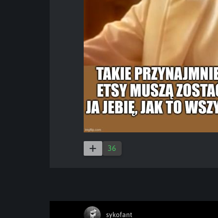
36
sykofant