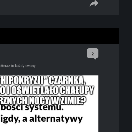
2
#teraz to każdy cwany