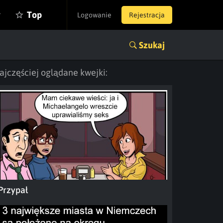
y
Top
Logowanie
Rejestracja
Szukaj
ajczęściej oglądane kwejki:
Przypał