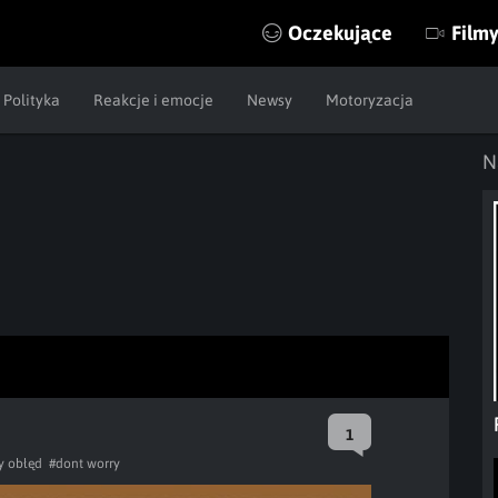
Oczekujące
Film
Polityka
Reakcje i emocje
Newsy
Motoryzacja
N
1
y obłęd
#dont worry