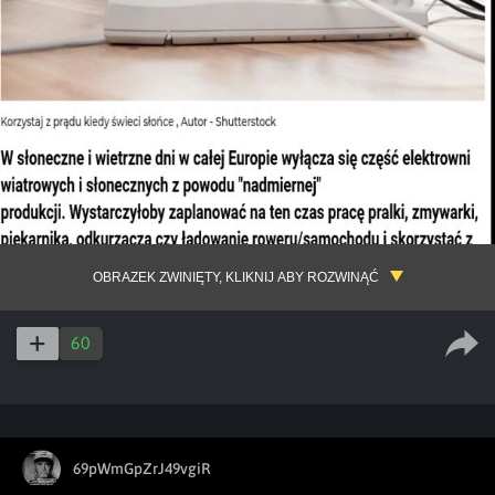
OBRAZEK ZWINIĘTY, KLIKNIJ ABY ROZWINĄĆ
60
69pWmGpZrJ49vgiR