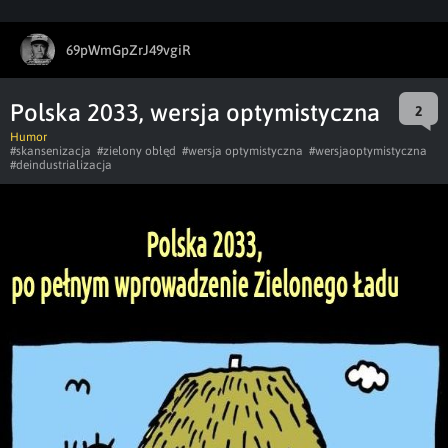
69pWmGpZrJ49vgiR
Polska 2033, wersja optymistyczna
2
Humor
#skansenizacja
#zielony obłęd
#wersja optymistyczna
#wersjaoptymistyczna
#deindustrializacja