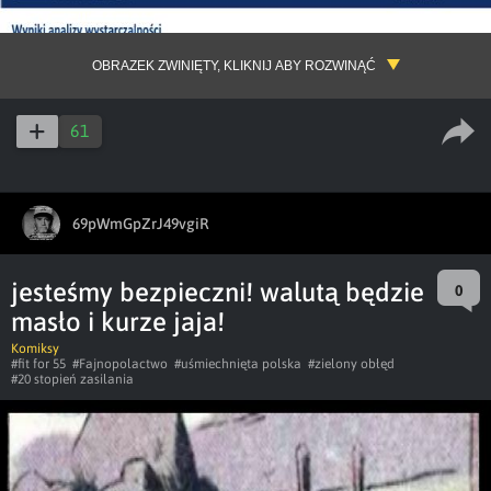
OBRAZEK ZWINIĘTY, KLIKNIJ ABY ROZWINĄĆ
61
69pWmGpZrJ49vgiR
jesteśmy bezpieczni! walutą będzie
0
masło i kurze jaja!
Komiksy
#fit for 55
#Fajnopolactwo
#uśmiechnięta polska
#zielony obłęd
#20 stopień zasilania