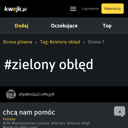
Toggle
Logowanie
Rejestracja
navigation
Dodaj
Oczekujące
Top
Strona główna
Tag: #zielony obłęd
Strona 7
#zielony obłęd
69pWmGpZrJ49vgiR
chcą nam pomóc
4
Polityka
#C40
#fajnopolactwo i pisuary
#net zero
#zielony obłęd
#kartki na mięso i prąd