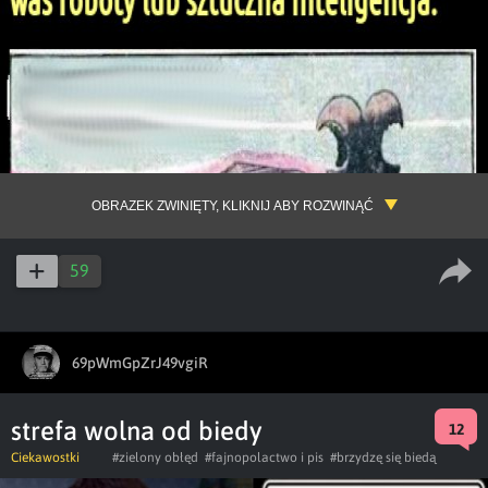
OBRAZEK ZWINIĘTY, KLIKNIJ ABY ROZWINĄĆ
59
69pWmGpZrJ49vgiR
strefa wolna od biedy
12
Ciekawostki
#zielony obłęd
#fajnopolactwo i pis
#brzydzę się biedą