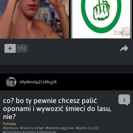
592
69pWmGpZrJ49vgiR
co? bo ty pewnie chcesz palić
1
oponami i wywozić śmieci do lasu,
nie?
Polityka
#dystopia
#zielony obłęd
#kredyty węglowe
#kartki na CO2
#totalitarny koszmar klimatystów