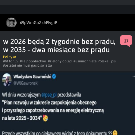
69pWmGpZrJ49vgiR
w 2026 będą 2 tygodnie bez prądu,
27
w 2035 - dwa miesiące bez prądu
Polityka
#fit for 55
#Fajnopolactwo
#zielony obłęd
#uśmiechnięta Polska i pis
#ostatni nie musi gasić światła