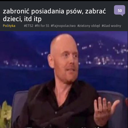
zabronić posiadania psów, zabrać
50
dzieci, itd itp
Polityka
#ETS2
#fit for 55
#Fajnopolactwo
#zielony obłęd
#ślad wodny