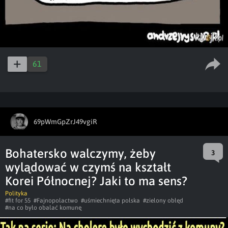
61
69pWmGpZrJ49vgiR
Bohatersko walczymy, żeby
3
wylądować w czymś na kształt
Korei Północnej? Jaki to ma sens?
Polityka
#fit for 55
#Fajnopolactwo
#uśmiechnięta polska
#zielony obłęd
#na co było obalać komunę