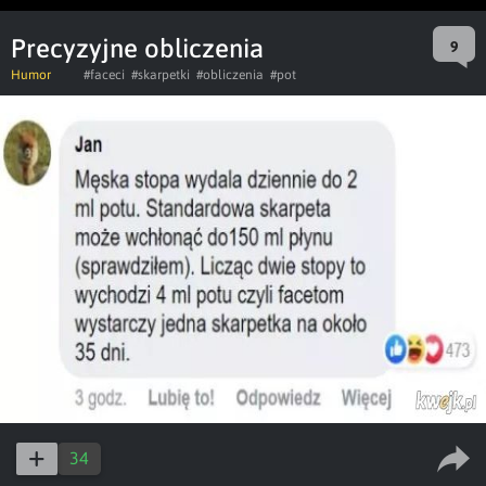
Precyzyjne obliczenia
9
Humor
#faceci
#skarpetki
#obliczenia
#pot
34