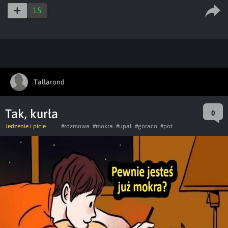
captions
ful
15
Tallarond
Tak, kurła
0
Jedzenie i picie
#rozmowa
#mokra
#upal
#goraco
#pot