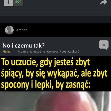
490
Amnor
No i czemu tak?
0
Meme
#spanie
#zmeczenie
#sennosc
#pot
#lepkość