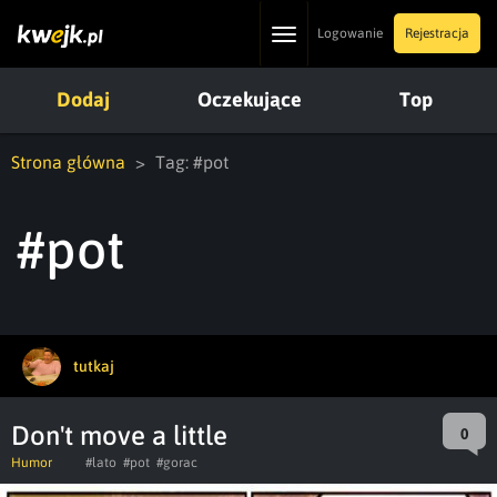
Toggle
Logowanie
Rejestracja
navigation
Dodaj
Oczekujące
Top
Strona główna
Tag: #pot
#pot
tutkaj
Don't move a little
0
Humor
#lato
#pot
#gorac