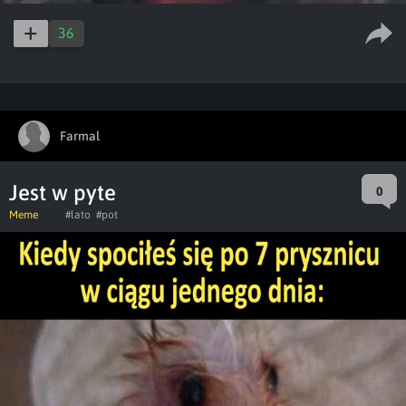
36
Farmal
Jest w pyte
0
Meme
#lato
#pot