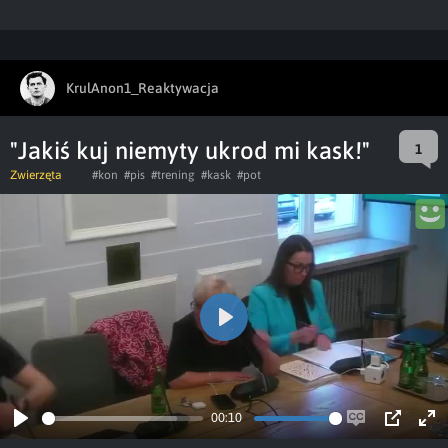
KrulAnon1_Reaktywacja
"Jakiś kuj niemyty ukrod mi kask!"
1
Zwierzęta
#kon
#pis
#trening
#kask
#pot
Play
00:10
Play
Enable
PIP
Ent