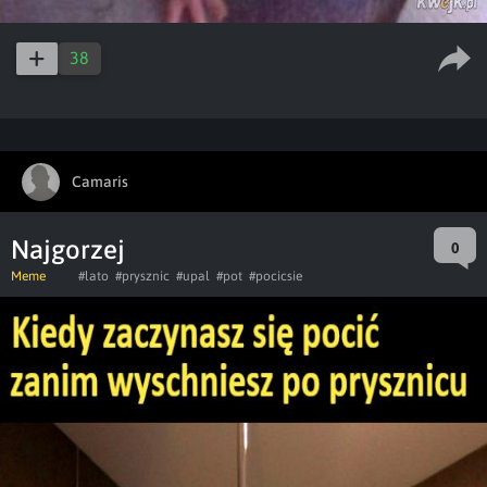
38
Camaris
Najgorzej
0
Meme
#lato
#prysznic
#upal
#pot
#pocicsie