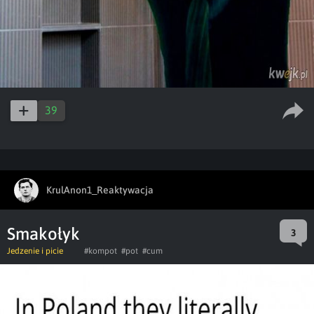
39
KrulAnon1_Reaktywacja
Smakołyk
3
Jedzenie i picie
#kompot
#pot
#cum