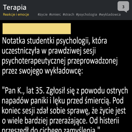
Terapia
3
Reakcje i emocje
#zycie
#smierc
#strach
#psychologia
#wykladowca