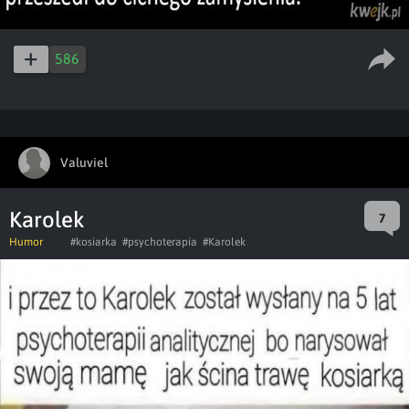
586
Valuviel
Karolek
7
Humor
#kosiarka
#psychoterapia
#Karolek