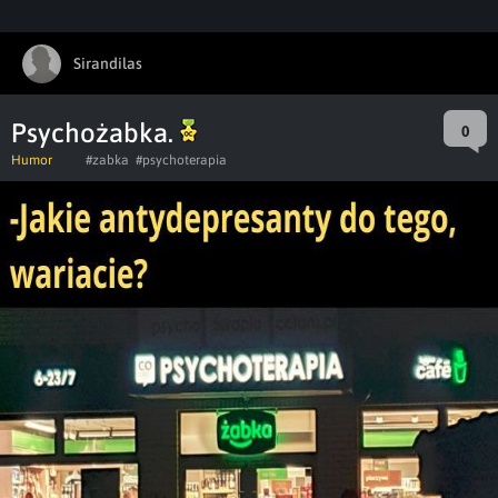
Sirandilas
Psychożabka.
0
Humor
#zabka
#psychoterapia