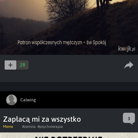
28
Calwing
Zapłacą mi za wszystko
3
Meme
#zemsta
#psychoterapia