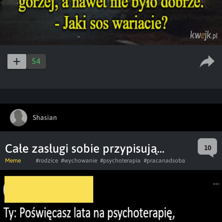
54
Shasian
Całe zasługi sobie przypisują...
10
Meme
#rodzice
#wychowanie
#psychoterapia
#pracanadsoba