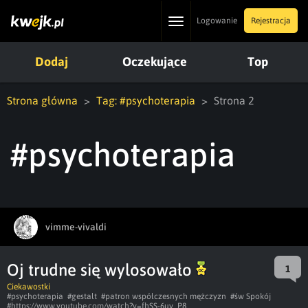
Toggle
Logowanie
Rejestracja
navigation
Dodaj
Oczekujące
Top
Strona główna
Tag: #psychoterapia
Strona 2
#psychoterapia
vimme-vivaldi
Oj trudne się wylosowało
1
Ciekawostki
#psychoterapia
#gestalt
#patron współczesnych mężczyzn
#św Spokój
#https://www.youtube.com/watch?v=fhSS-6uv_P8