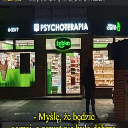
Ciekawostki
#sklep
#zabka
#psychoterapia
#jaki sos wariacie