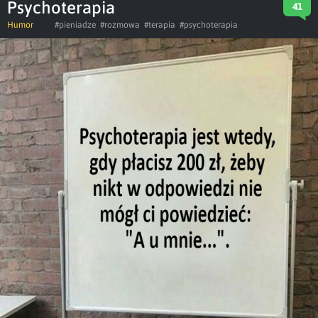
Psychoterapia
41
Humor
#pieniadze
#rozmowa
#terapia
#psychoterapia