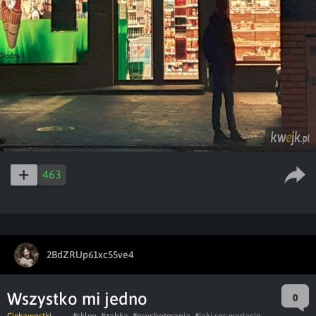
463
2BdZRUp61xc55ve4
Wszystko mi jedno
0