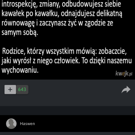
643
Haswen