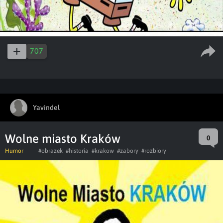
707
Yavindel
Wolne miasto Kraków
0
Humor
#obrazek
#historia
#krakow
#zabory
#rozbiory