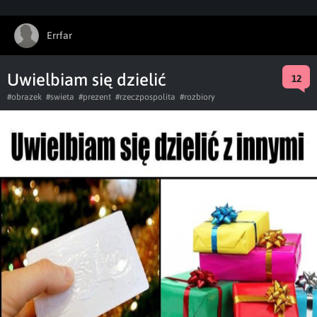
Errfar
Uwielbiam się dzielić
12
#obrazek
#swieta
#prezent
#rzeczpospolita
#rozbiory