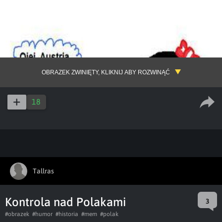
OBRAZEK ZWINIĘTY, KLIKNIJ ABY ROZWINĄĆ
18
Tallras
Kontrola nad Polakami
3
#obrazek
#humor
#historia
#mem
#polak