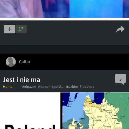
17
Calfar
Jest i nie ma
3
Humor
#obrazek
#humor
#polska
#rozbior
#rozbiory