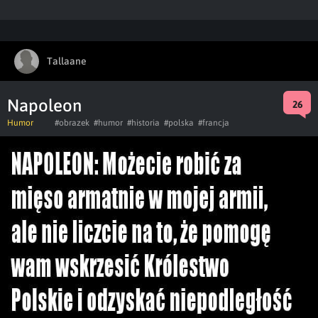
Tallaane
Napoleon
26
Humor
#obrazek
#humor
#historia
#polska
#francja