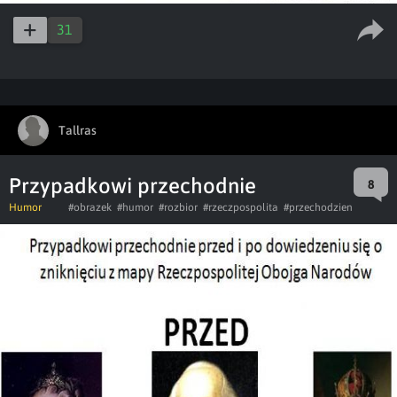
31
Tallras
Przypadkowi przechodnie
8
Humor
#obrazek
#humor
#rozbior
#rzeczpospolita
#przechodzien