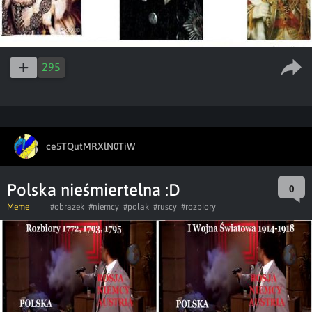
295
ce5TQutMRXlN0TiW
Polska nieśmiertelna :D
0
Meme
#obrazek
#niemcy
#polak
#ruscy
#rozbiory