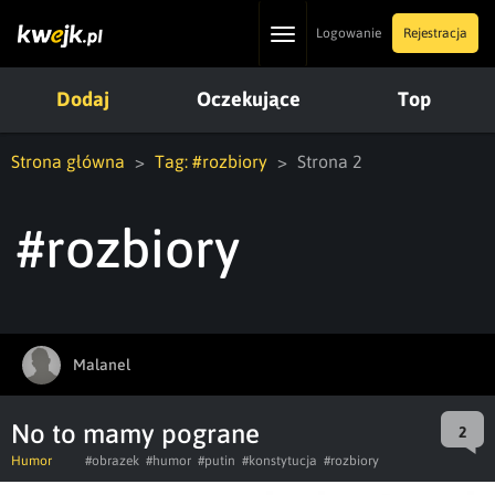
Toggle
Logowanie
Rejestracja
navigation
Dodaj
Oczekujące
Top
Strona główna
Tag: #rozbiory
Strona 2
#rozbiory
Malanel
No to mamy pograne
2
Humor
#obrazek
#humor
#putin
#konstytucja
#rozbiory