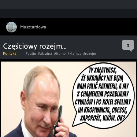
Musztardowa
Częściowy rozejm...
3
Polityka
#putin
#ukraina
#trump
#klamcy
#rozejm