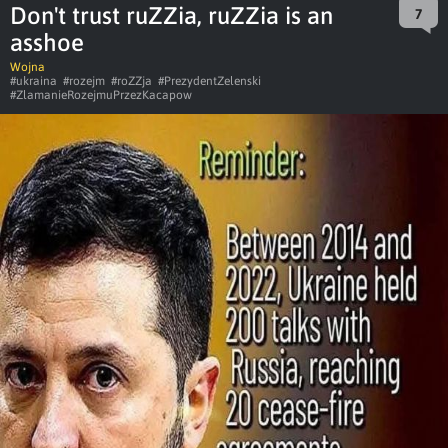
Don't trust ruZZia, ruZZia is an
7
asshoe
Wojna
#ukraina
#rozejm
#roZZja
#PrezydentZelenski
#ZlamanieRozejmuPrzezKacapow