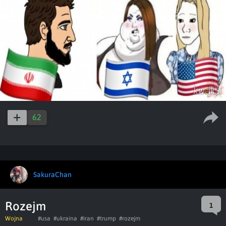
62
SakuraChan
Rozejm
1
Wojna
#usa
#ukraina
#iran
#trump
#rozejm