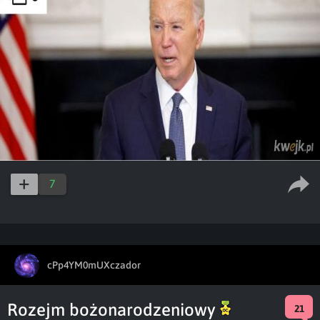
7
cPp4YM0mUXczador
Rozejm bożonarodzeniowy
21