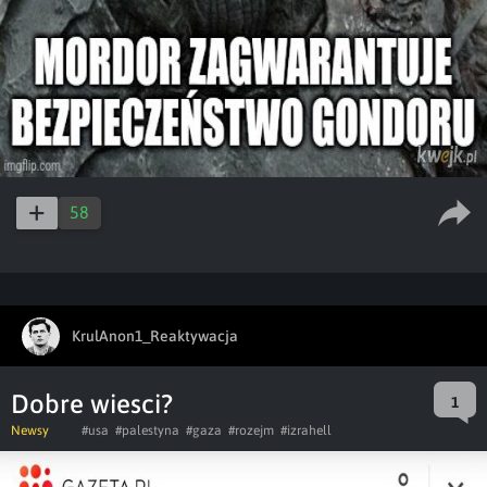
58
KrulAnon1_Reaktywacja
Dobre wiesci?
1
Newsy
#usa
#palestyna
#gaza
#rozejm
#izrahell