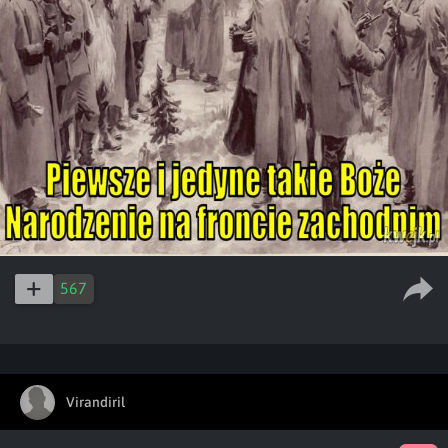
567
Virandiril