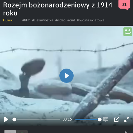
Rozejm bożonarodzeniowy z 1914
21
roku
Filmiki
#film
#ciekawostka
#video
#cud
#Iwojnaświatowa
Play
03:16
Play
Enable
PIP
Ent
captions
ful