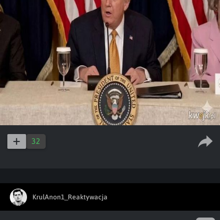
32
KrulAnon1_Reaktywacja