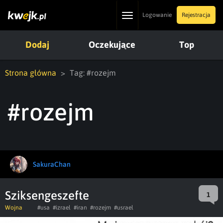
Toggle
Logowanie
Rejestracja
navigation
Dodaj
Oczekujące
Top
Strona główna
Tag: #rozejm
#rozejm
SakuraChan
Sziksengeszefte
1
Wojna
#usa
#izrael
#iran
#rozejm
#usrael