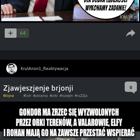
64
KrulAnon1_Reaktywacja
Zjawjeszjenje brjonji
0
Wojna
#lotr
#ukraina
#orki
#rozejm
#roZZja