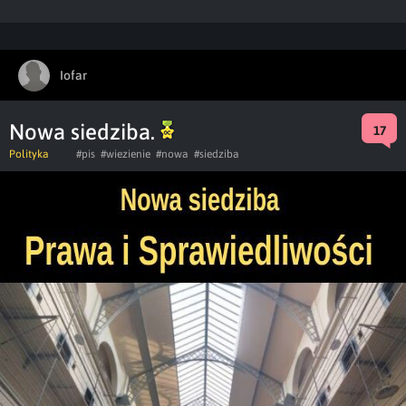
Iofar
Nowa siedziba.
17
Polityka
#pis
#wiezienie
#nowa
#siedziba