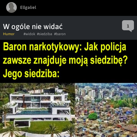
Ellgaliel
W ogóle nie widać
1
Humor
#widok
#siedziba
#baron