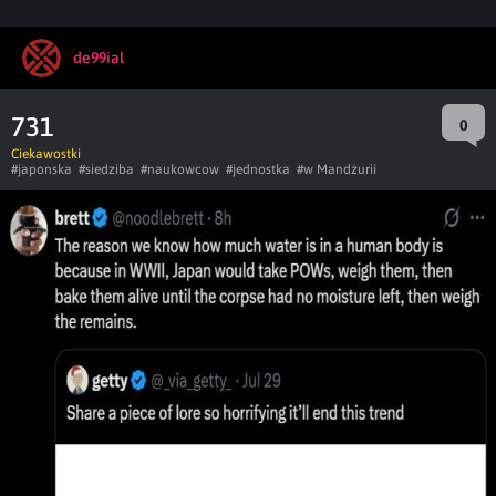
de99ial
731
0
Ciekawostki
#japonska
#siedziba
#naukowcow
#jednostka
#w Mandżurii