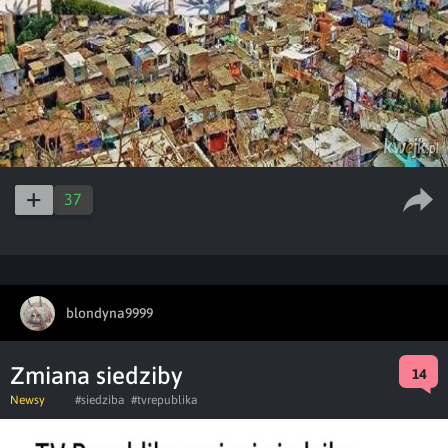
37
blondyna9999
Zmiana siedziby
14
Newsy
#siedziba
#tvrepublika