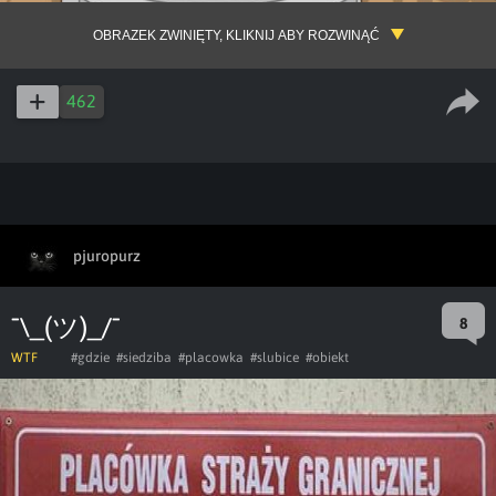
OBRAZEK ZWINIĘTY, KLIKNIJ ABY ROZWINĄĆ
462
pjuropurz
¯\_(ツ)_/¯
8
WTF
#gdzie
#siedziba
#placowka
#slubice
#obiekt