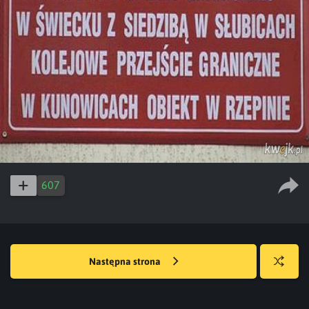
607
Następna strona
Losuj