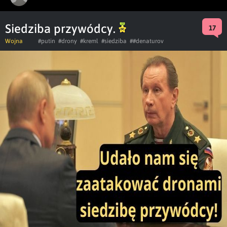
Siedziba przywódcy.
17
Wojna
#putin
#drony
#kreml
#siedziba
##denaturov