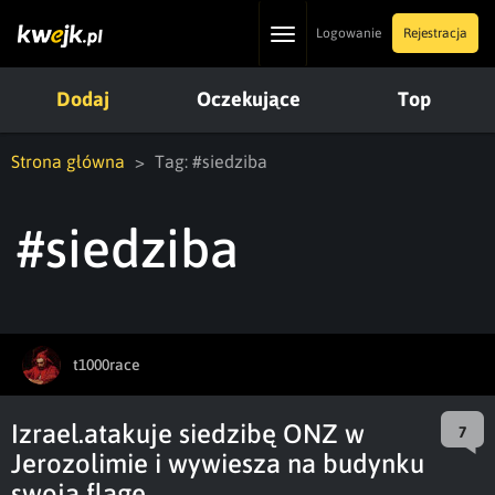
Toggle
Logowanie
Rejestracja
navigation
Dodaj
Oczekujące
Top
Strona główna
Tag: #siedziba
#siedziba
t1000race
Izrael.atakuje siedzibę ONZ w
7
Jerozolimie i wywiesza na budynku
swoją flagę