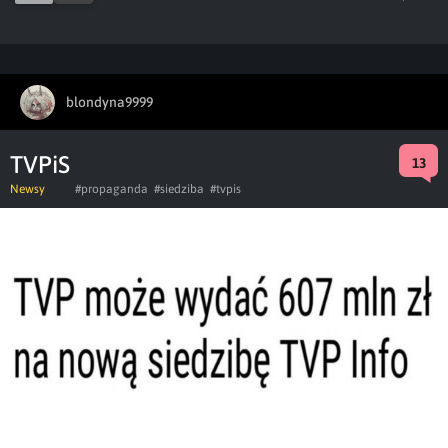
blondyna9999
TVPiS
13
Newsy
#propaganda
#siedziba
#tvpis