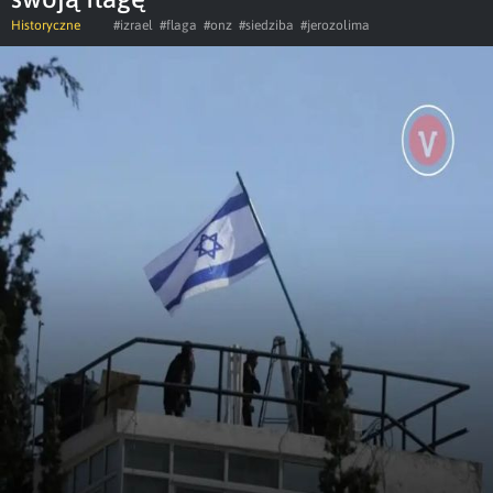
Historyczne
#izrael
#flaga
#onz
#siedziba
#jerozolima