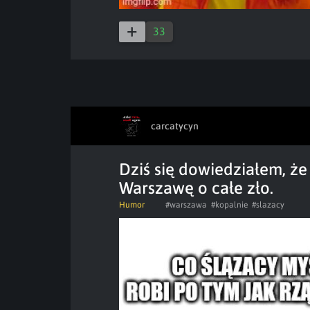
33
carcatycyn
Dziś się dowiedziałem, że
Warszawę o całe zło.
Humor
#warszawa
#kopalnie
#slazacy