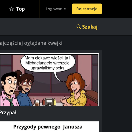
y
Top
Logowanie
Rejestracja
Szukaj
ajczęściej oglądane kwejki:
Przypał