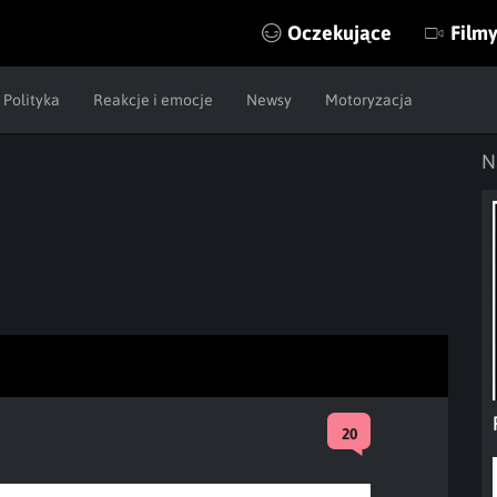
Oczekujące
Film
Polityka
Reakcje i emocje
Newsy
Motoryzacja
N
20