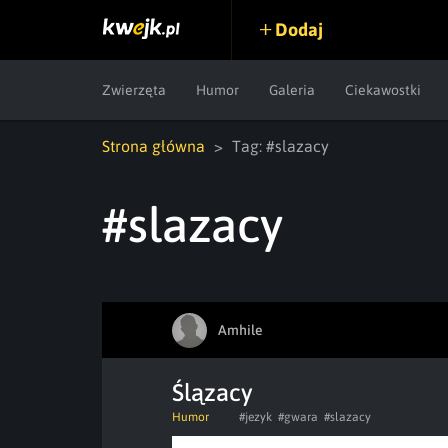
Dodaj
Zwierzęta
Humor
Galeria
Ciekawostki
Strona główna
Tag: #slazacy
#slazacy
Amhile
Ślązacy
Humor
#jezyk
#gwara
#slazacy