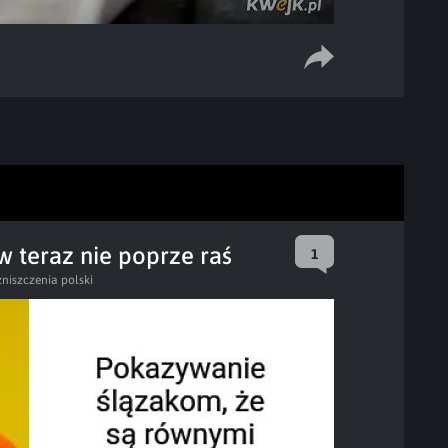
 teraz nie poprze raś
1
zniszczenia polski