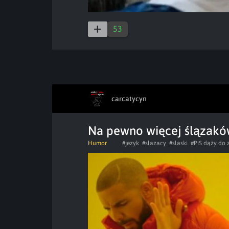
53
carcatycyn
Na pewno więcej ślązaków
Humor
#jezyk
#slazacy
#slaski
#PiS dąży do 