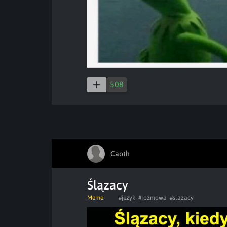
508
Caoth
Ślązacy
Meme
#jezyk
#rozmowa
#slazacy