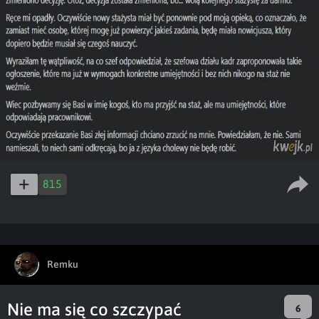
815
Remku
Nie ma się co szczypać
6