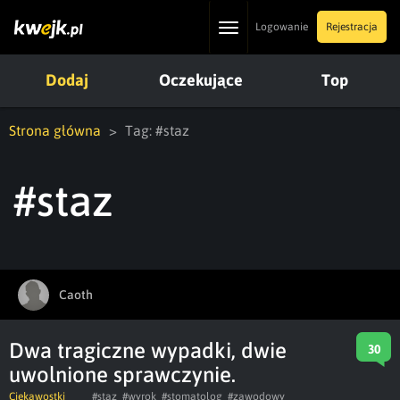
Toggle
Logowanie
Rejestracja
navigation
Dodaj
Oczekujące
Top
Strona główna
Tag: #staz
#staz
Caoth
Dwa tragiczne wypadki, dwie
30
uwolnione sprawczynie.
Ciekawostki
#staz
#wyrok
#stomatolog
#zawodowy