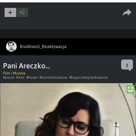
42
KrulAnon1_Reaktywacja
Pani Areczko...
1
Film i Muzyka
#praca
#staz
#korpo
#zamoichczasow
#bogaczewyzyskiwacze