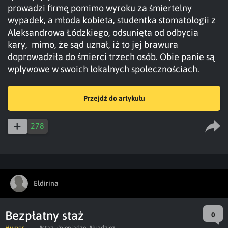
prowadzi firmę pomimo wyroku za śmiertelny
wypadek, a młoda kobieta, studentka stomatologii z
Aleksandrowa Łódzkiego, odsunięta od odbycia
kary, mimo, że sąd uznał, iż to jej brawura
doprowadziła do śmierci trzech osób. Obie panie są
wpływowe w swoich lokalnych społecznościach.
Przejdź do artykułu
278
Eldirina
Bezpłatny staż
0
Humor
#staz
#pieniadze
#kradziez