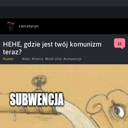
carcatycyn
HEHE, gdzie jest twój komunizm
11
teraz?
Humor
#staz
#lewica
#brak słów
#subwencja