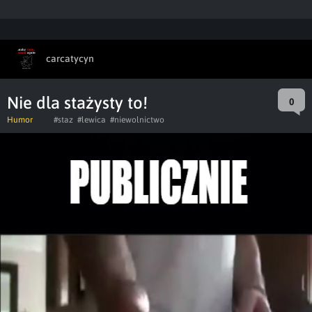
carcatycyn
Nie dla stażysty to!
0
Humor
#staz
#lewica
#niewolnictwo