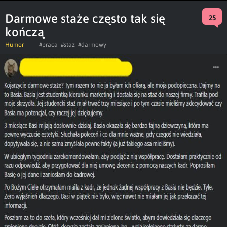
Darmowe staże często tak się
25
kończą
Humor
#praca
#staz
#darmowy