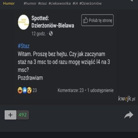
Humor
#humor
#staz
#ciekawostka
#l4
#Dzierżoniów
492