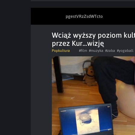
pgestVRzZsdWTcto
Wciąż wyższy poziom kult
przez Kur...wizję
Popkultura
#film
#muzyka
#zaba
#yogaball