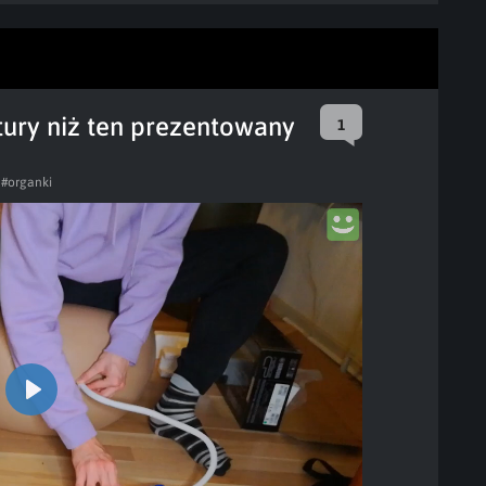
ury niż ten prezentowany
1
#organki
Play