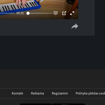
00:35
Enable
PIP
Enter
captions
fullscreen
Kontakt
Reklama
Regulamin
Polityka plików coo