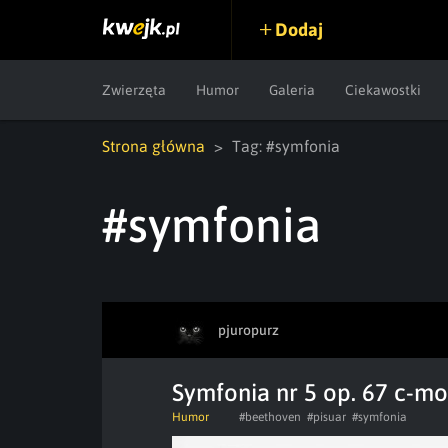
Dodaj
Zwierzęta
Humor
Galeria
Ciekawostki
Strona główna
Tag: #symfonia
#symfonia
pjuropurz
Symfonia nr 5 op. 67 c-moll
Humor
#beethoven
#pisuar
#symfonia