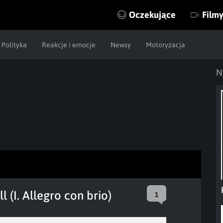
Oczekujące
Film
Polityka
Reakcje i emocje
Newsy
Motoryzacja
N
 (I. Allegro con brio)
1