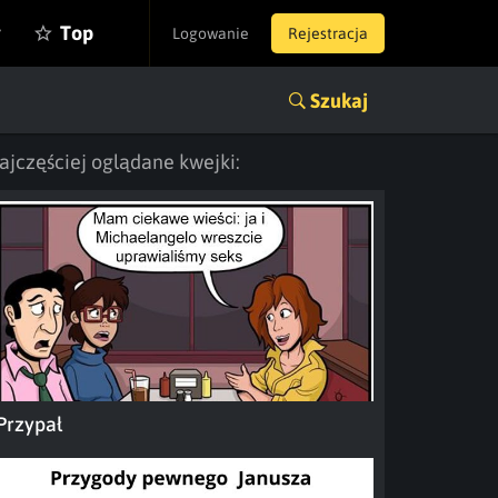
y
Top
Logowanie
Rejestracja
Szukaj
ajczęściej oglądane kwejki:
Przypał