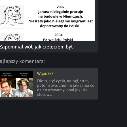
Zapomniał wół, jak cielęciem był.
ajlepszy komentarz:
Wqon2k7
Dieta, styl życia, nałogi, stres, 
potomstwo, chemia jakiej ma co 
dzień używamy, opal jaki się 
stosow...