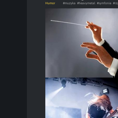
Humor
#muzyka
#heavymetal
#symfonia
#rz