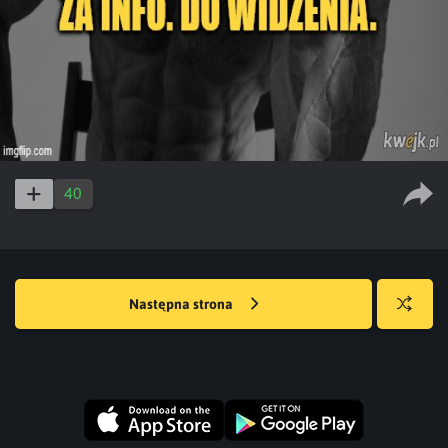
40
Następna strona
Losuj
kwejka