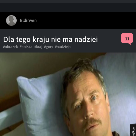
Eldirwen
Dla tego kraju nie ma nadziei
11
#obrazek
#polska
#kraj
#gory
#nadzieja