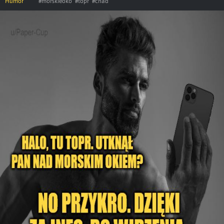
Humor
#morskieoko
#topr
#chad