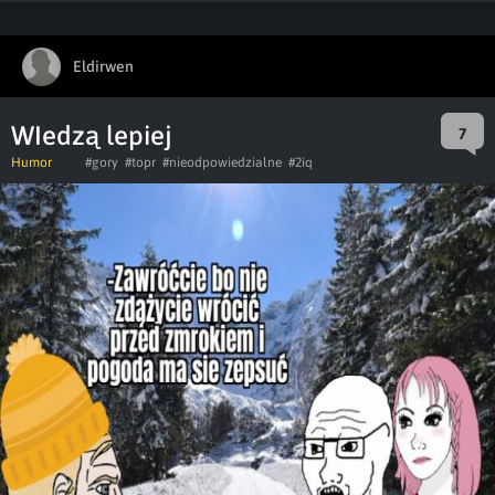
Eldirwen
WIedzą lepiej
7
Humor
#gory
#topr
#nieodpowiedzialne
#2iq