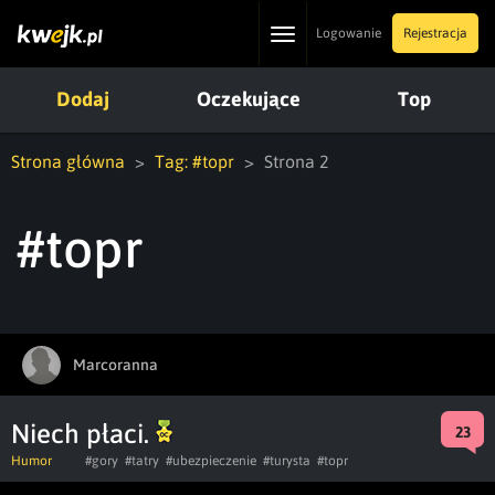
Toggle
Logowanie
Rejestracja
navigation
Dodaj
Oczekujące
Top
Strona główna
Tag: #topr
Strona 2
#topr
Marcoranna
Niech płaci.
23
Humor
#gory
#tatry
#ubezpieczenie
#turysta
#topr