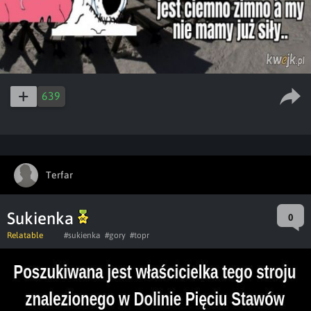
639
Terfar
Sukienka
0
Relatable
#sukienka
#gory
#topr