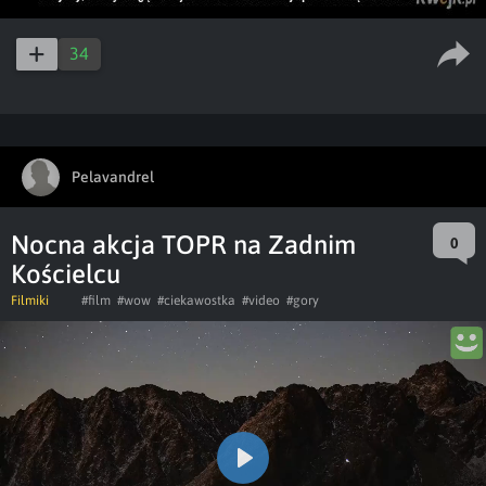
34
Pelavandrel
Nocna akcja TOPR na Zadnim
0
Kościelcu
Filmiki
#film
#wow
#ciekawostka
#video
#gory
Play