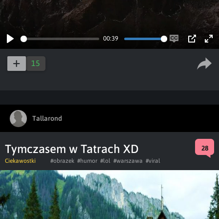
00:39
Play
Enable
PIP
Ent
captions
ful
15
Tallarond
Tymczasem w Tatrach XD
28
Ciekawostki
#obrazek
#humor
#lol
#warszawa
#viral