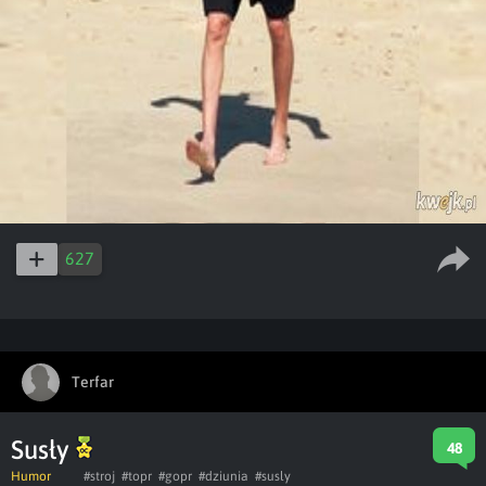
627
Terfar
Susły
48
Humor
#stroj
#topr
#gopr
#dziunia
#susly