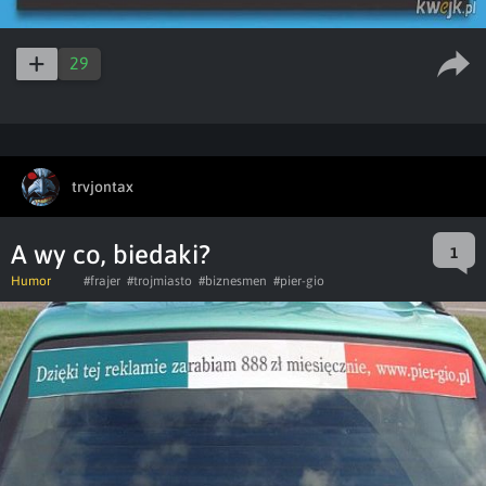
29
trvjontax
A wy co, biedaki?
1
Humor
#frajer
#trojmiasto
#biznesmen
#pier-gio