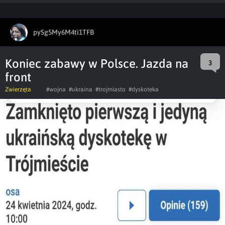
pySg5My6M4ti1TFB
Koniec zabawy w Polsce. Jazda na
3
front
Zwierzęta
#wojna
#ukraina
#trojmiasto
#dyskoteka