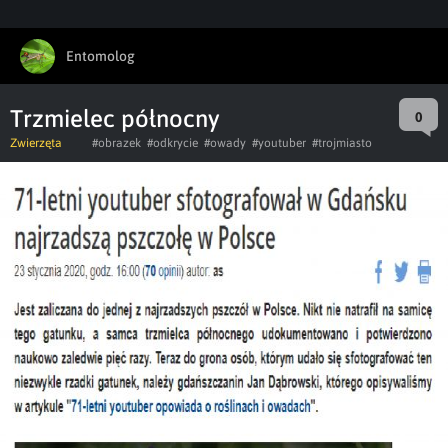
Entomolog
Trzmielec północny
0
Zwierzęta
#obrazek
#odkrycie
#owady
#youtuber
#trojmiasto