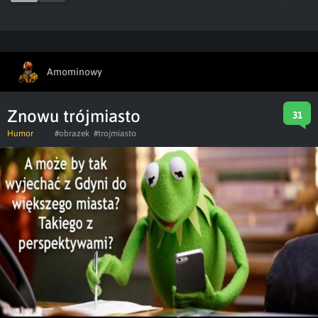
Amominowy
Znowu trójmiasto
31
Humor
#obrazek
#trojmiasto