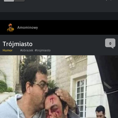
Amominowy
Trójmiasto
0
Humor
#obrazek
#trojmiasto