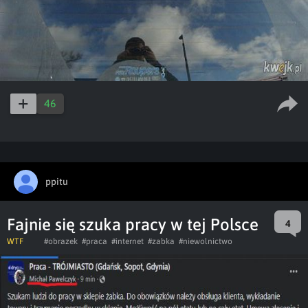
46
ppitu
Fajnie się szuka pracy w tej Polsce
4
WTF
#obrazek
#praca
#internet
#zabka
#niewolnictwo