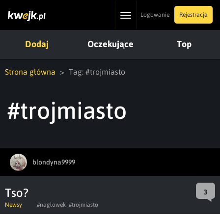
Toggle
Logowanie
Rejestracja
navigation
Dodaj
Oczekujące
Top
Strona główna
Tag: #trojmiasto
#trojmiasto
blondyna9999
Tso?
3
Newsy
#naglowek
#trojmiasto