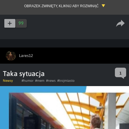
OBRAZEK ZWINIĘTY, KLIKNIJ ABY ROZWINĄĆ
99
Lares12
Taka sytuacja
1
Newsy
#humor
#mem
#news
#trojmiasto