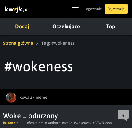
Toggle
Logowanie
Rejestracja
navigation
Dodaj
Oczekujące
Top
Strona główna
Tag: #wokeness
#wokeness
Kowalskimeme
Woke = odurzony
6
Relatable
#feminizm
#lombard
#woke
#wokeness
#PAWNshop