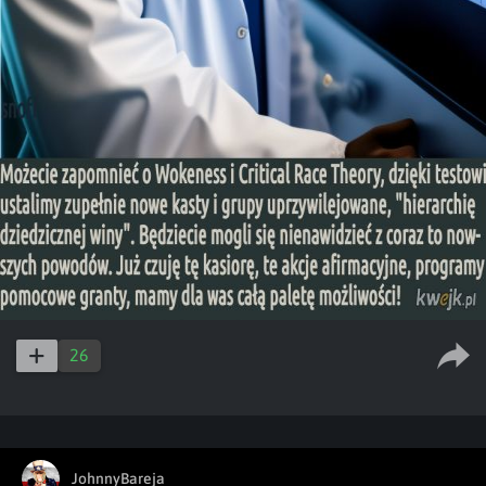
26
JohnnyBareja