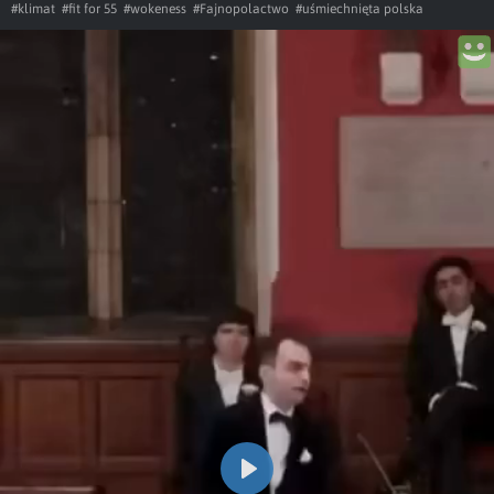
#klimat
#fit for 55
#wokeness
#Fajnopolactwo
#uśmiechnięta polska
Play