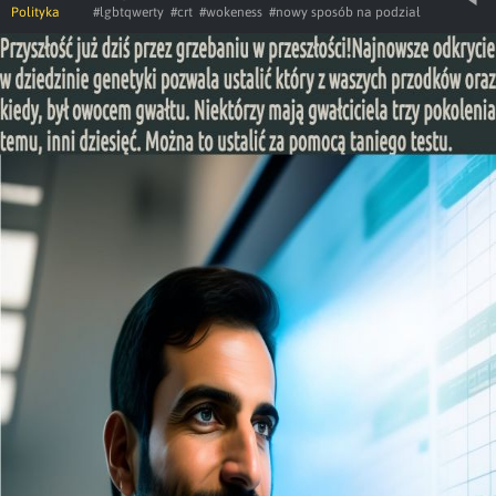
Polityka
#lgbtqwerty
#crt
#wokeness
#nowy sposób na podział