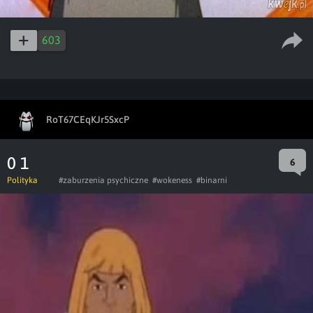
603
RoT67CEqKJr5SxcP
0 1
6
Polityka
#zaburzenia psychiczne
#wokeness
#binarni