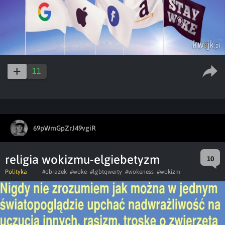
11
69pWmGpZrJ49vgiR
religia wokizmu-elgiebetyzm
10
Polityka
#obrazek
#woke
#lgbtqwerty
#wokeness
#wokizm