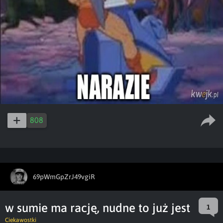
808
69pWmGpZrJ49vgiR
w sumie ma rację, nudne to już jest
1
Ciekawostki