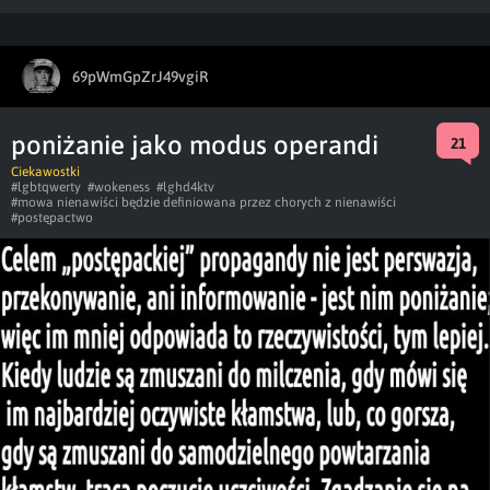
69pWmGpZrJ49vgiR
poniżanie jako modus operandi
21
Ciekawostki
#lgbtqwerty
#wokeness
#lghd4ktv
#mowa nienawiści będzie definiowana przez chorych z nienawiści
#postępactwo