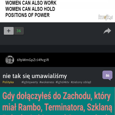
36
69pWmGpZrJ49vgiR
nie tak się umawialiśmy
86
Polityka
#lgbtqwerty
#wokeness
#lghd4ktv
#zielony obłęd