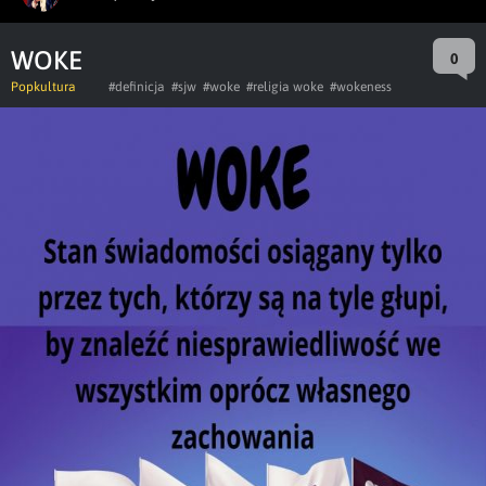
WOKE
0
Popkultura
#definicja
#sjw
#woke
#religia woke
#wokeness