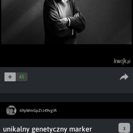
45
69pWmGpZrJ49vgiR
unikalny genetyczny marker
3