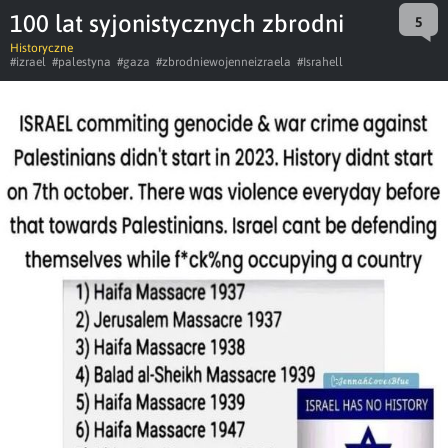
100 lat syjonistycznych zbrodni
5
Historyczne
#izrael
#palestyna
#gaza
#zbrodniewojenneizraela
#Israhell