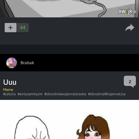
44
Brabak
Uuu
2
Meme
#szkola
#antysemityzm
#zbrodniewojenneizraela
#zbrodnieWojenneUsa