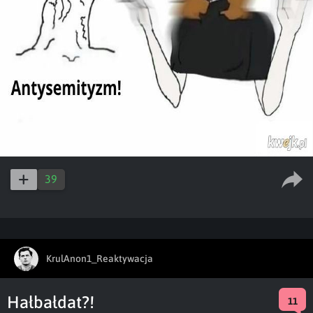
39
KrulAnon1_Reaktywacja
Hałbałdat?!
11