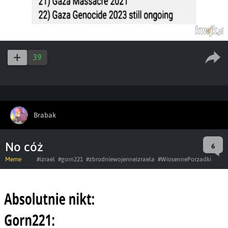
39
Brabak
No cóż
6
Meme
#izrael
#gorn221
#zbrodniewojenneizraela
#WiosennePorzadki