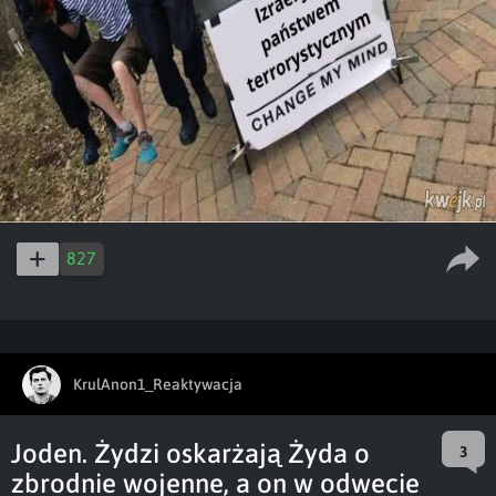
827
KrulAnon1_Reaktywacja
Joden. Żydzi oskarżają Żyda o
3
zbrodnie wojenne, a on w odwecie