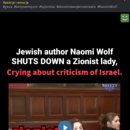
Reakcje i emocje
#gaza
#antysemityzm
#Syjonista
#zbrodniewojenneizraela
#NaomiWolf