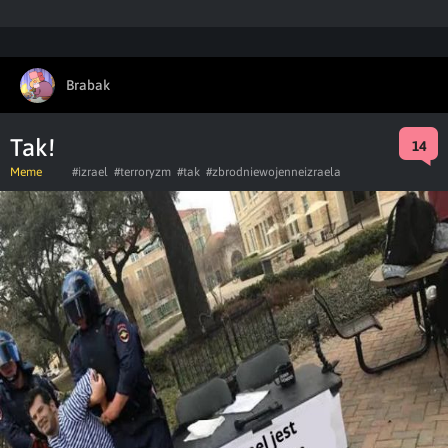
Brabak
Tak!
14
Meme
#izrael
#terroryzm
#tak
#zbrodniewojenneizraela