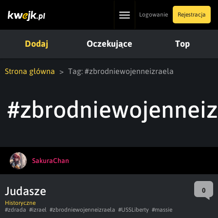
Toggle
Logowanie
Rejestracja
navigation
Dodaj
Oczekujące
Top
Strona główna
Tag: #zbrodniewojenneizraela
#zbrodniewojenneiz
SakuraChan
Judasze
0
Historyczne
#zdrada
#izrael
#zbrodniewojenneizraela
#USSLiberty
#massie