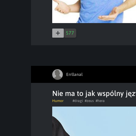
577
Errllanal
Nie ma to jak wspólny ję
Humor
#dragi
#zeus
#hera