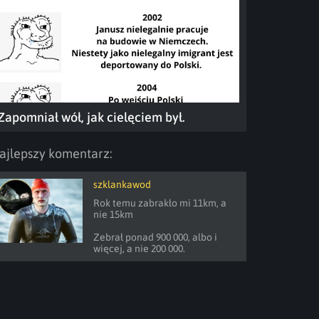
Zapomniał wół, jak cielęciem był.
ajlepszy komentarz:
szklankawod
Rok temu zabrakło mi 11km, a 
nie 15km

Zebrał ponad 900 000, albo i 
więcej, a nie 200 000.