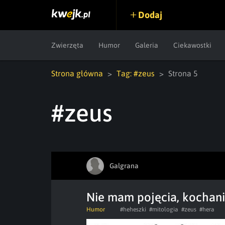
Dodaj
Zwierzęta
Humor
Galeria
Ciekawostki
Strona główna
Tag: #zeus
Strona 5
#zeus
Galgrana
Nie mam pojęcia, kochan
Humor
#heheszki
#mitologia
#zeus
#hera