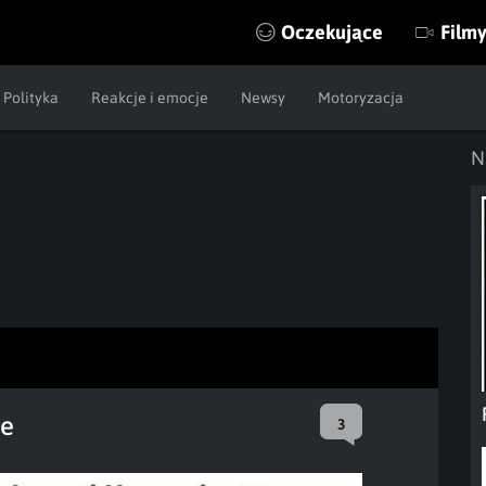
Oczekujące
Film
Polityka
Reakcje i emocje
Newsy
Motoryzacja
N
ie
3