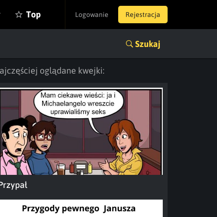
y
Top
Logowanie
Rejestracja
Szukaj
ajczęściej oglądane kwejki:
Przypał