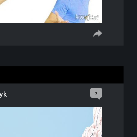
zyk
7