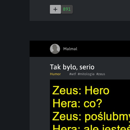
891
Malmal
Tak było, serio
Humor
#wtf
#mitologia
#zeus