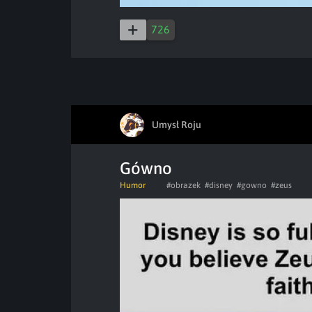
726
Umysł Roju
Gówno
Humor
#obrazek
#disney
#gowno
#zeus