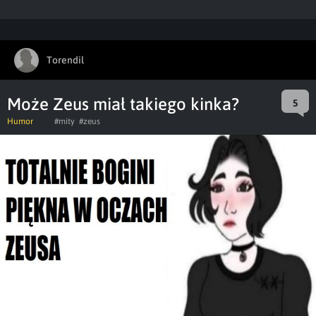
Torendil
Może Zeus miał takiego kinka?
5
Humor
#mity
#zeus