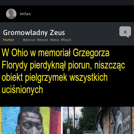
Imfan
Gromowładny Zeus
0
Humor
#piorun
#mural
#zeus
#floyd