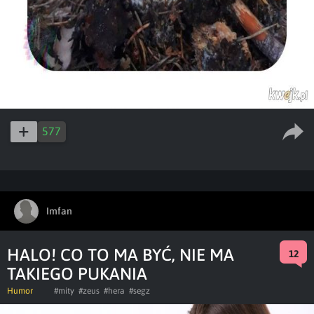
577
Imfan
HALO! CO TO MA BYĆ, NIE MA
12
TAKIEGO PUKANIA
Humor
#mity
#zeus
#hera
#segz