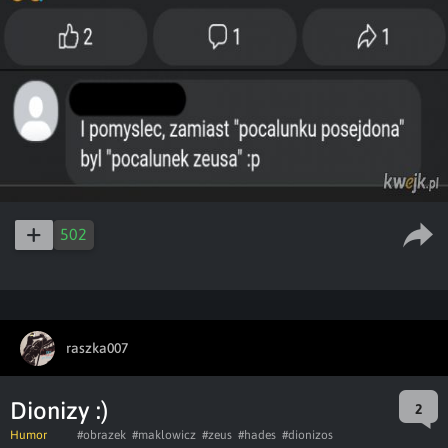
502
raszka007
Dionizy :)
2
Humor
#obrazek
#maklowicz
#zeus
#hades
#dionizos