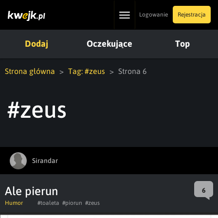
Toggle
Logowanie
Rejestracja
navigation
Dodaj
Oczekujące
Top
Strona główna
Tag: #zeus
Strona 6
#zeus
Sirandar
Ale pierun
6
Humor
#toaleta
#piorun
#zeus