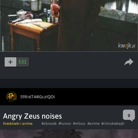
531
S9Xr6T44IGczIQOi
Angry Zeus noises
0
Kreskówki i anime
#obrazek
#humor
#milosc
#anime
#chinskiebajki