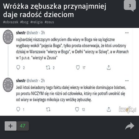
Wróżka zębuszka przynajmniej
3
daje radość dzieciom
#obrazek
#bog
#religia
#zeus
47