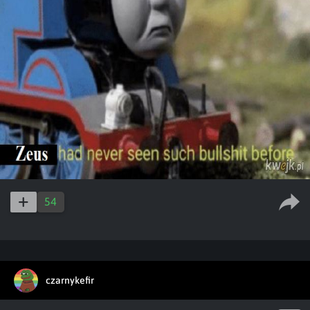
54
czarnykefir