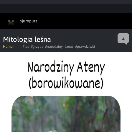
pjuropurz
Mitologia leśna
4
Humor
#las
#grzyby
#narodziny
#zeus
#prawdziwki