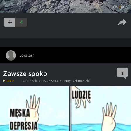
4
Loralarr
Zawsze spoko
1
Humor
#obrazek
#mezczyzna
#memy
#ziomeczki