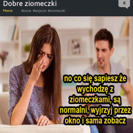
Dobre ziomeczki
0
Meme
#zona
#wyjscie
#ziomeczki