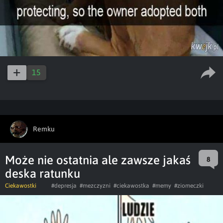
15
Remku
Może nie ostatnia ale zawsze jakaś
8
deska ratunku
Ciekawostki
#depresja
#mezczyzni
#ciekawostka
#memy
#ziomeczki