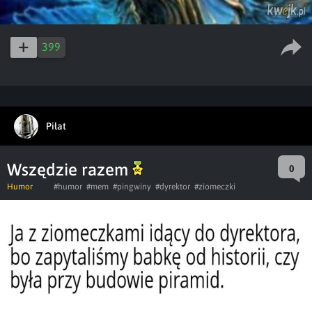
399
Piłat
Wszędzie razem
0
Humor
#humor
#mem
#pingwiny
#dyrektor
#ziomeczki