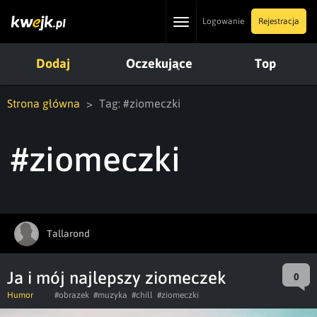
Toggle
Logowanie
Rejestracja
navigation
Dodaj
Oczekujące
Top
Strona główna
Tag: #ziomeczki
#ziomeczki
Tallarond
Ja i mój najlepszy ziomeczek
0
Humor
#obrazek
#muzyka
#chill
#ziomeczki