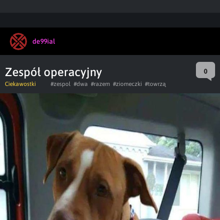
de99ial
Zespół operacyjny
0
Ciekawostki
#zespol
#dwa
#razem
#ziomeczki
#towrzą