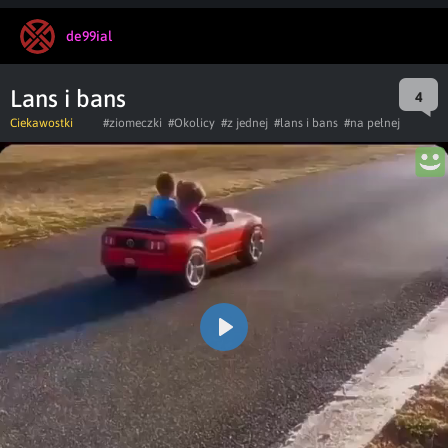
de99ial
Lans i bans
4
Ciekawostki
#ziomeczki
#Okolicy
#z jednej
#lans i bans
#na pełnej
Play