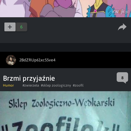
6
2BdZRUp61xc55ve4
Brzmi przyjaźnie
8
Humor
#zwierzeta
#sklep zoologiczny
#zoofil