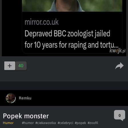
40
Remku
Popek monster
0
Humor
#humor
#ciekawostka
#celebryci
#popek
#zoofil