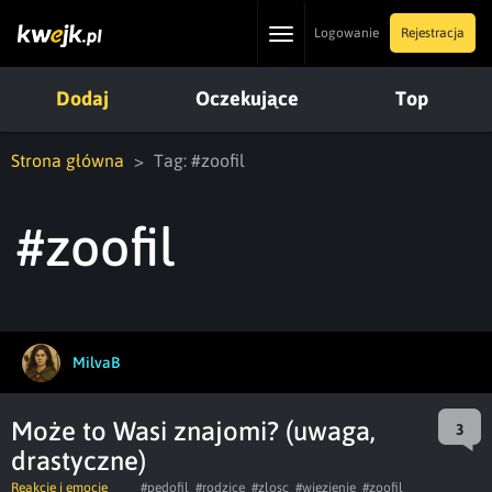
Toggle
Logowanie
Rejestracja
navigation
Dodaj
Oczekujące
Top
Strona główna
Tag: #zoofil
#zoofil
MilvaB
Może to Wasi znajomi? (uwaga,
3
drastyczne)
Reakcje i emocje
#pedofil
#rodzice
#zlosc
#wiezienie
#zoofil