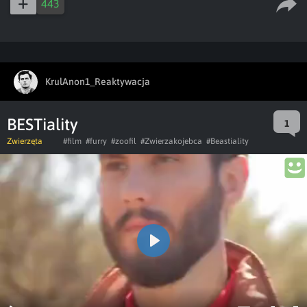
443
KrulAnon1_Reaktywacja
BESTiality
1
Zwierzęta
#film
#furry
#zoofil
#Zwierzakojebca
#Beastiality
Play