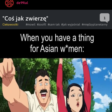
de99ial
"Coś jak zwierzę"
1
Ciekawostki
#mowil
#zoofil
#sam tak
#jak wyjaśniał
#międzyplanetarny