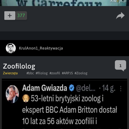
377
KrulAnon1_Reaktywacja
Zoofilolog
1
Zwierzęta
#bbc
#filolog
#zoofil
#ARPJS
#Zoolog