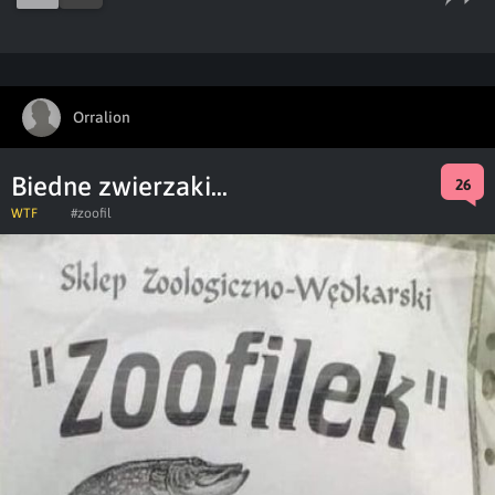
Orralion
Biedne zwierzaki...
26
WTF
#zoofil