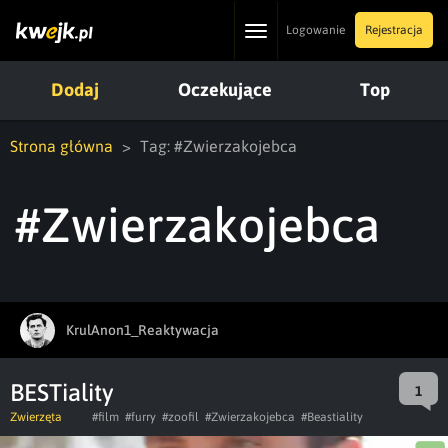
Toggle
Logowanie
Rejestracja
navigation
Dodaj
Oczekujące
Top
Strona główna
Tag: #Zwierzakojebca
#Zwierzakojebca
KrulAnon1_Reaktywacja
BESTiality
1
Zwierzęta
#film
#furry
#zoofil
#Zwierzakojebca
#Beastiality