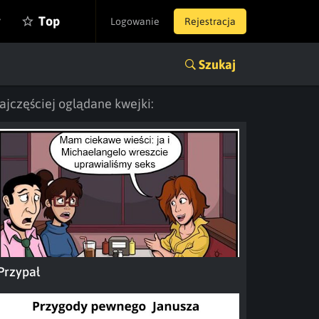
y
Top
Logowanie
Rejestracja
Szukaj
ajczęściej oglądane kwejki:
Przypał