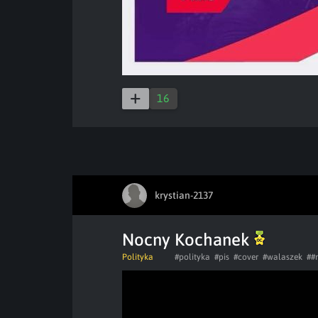
16
krystian-2137
Nocny Kochanek
Polityka
#polityka
#pis
#cover
#walaszek
##