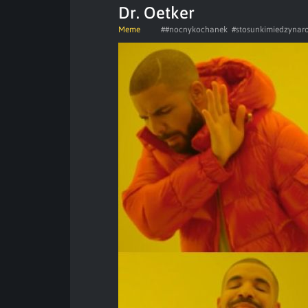
Dr. Oetker
Meme
##nocnykochanek
#stosunkimiedzyna