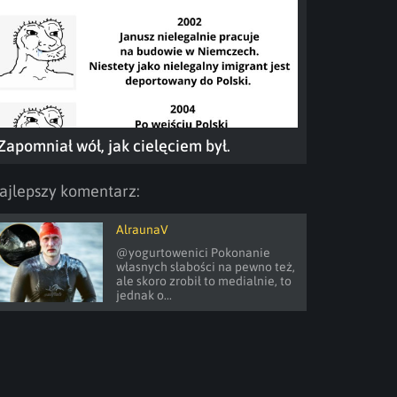
Zapomniał wół, jak cielęciem był.
ajlepszy komentarz:
AlraunaV
@yogurtowenici Pokonanie 
własnych słabości na pewno też, 
ale skoro zrobił to medialnie, to 
jednak o...