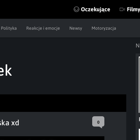
Oczekujące
Film
Polityka
Reakcje i emocje
Newsy
Motoryzacja
N
ek
ska xd
0