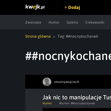
Dodaj
Zwierzęta
Humor
Galeria
Ciekawostki
Strona główna
Tag: ##nocnykochanek
##nocnykochan
smutnywojciech
Jak nic to manipulacje Tu
Humor
#humor
##nocnykochanek