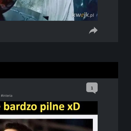
1
#interia