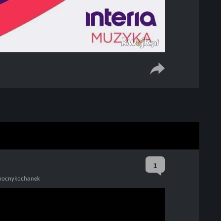
1
nocnykochanek