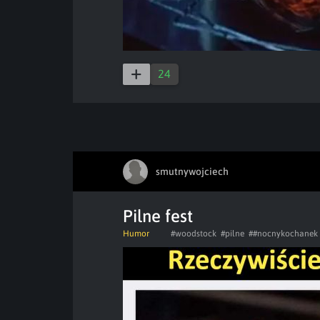
24
smutnywojciech
Pilne fest
Humor
#woodstock
#pilne
##nocnykochanek