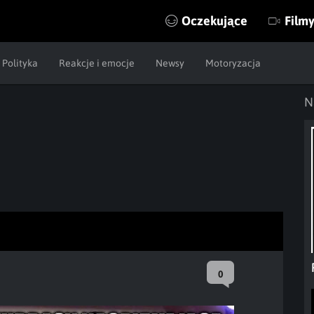
Oczekujące
Film
Polityka
Reakcje i emocje
Newsy
Motoryzacja
N
0