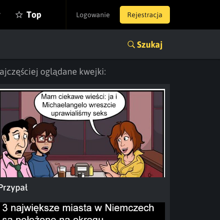
y
Top
Logowanie
Rejestracja
Szukaj
ajczęściej oglądane kwejki:
Przypał