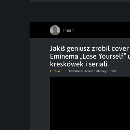
Imian
Jakiś geniusz zrobił cove
Eminema „Lose Yourself” 
kreskówek i seriali.
Filmiki
#eminem
#cover
#loveyoursef