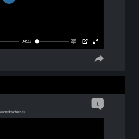
Play
04:22
Enable
PIP
Enter
captions
fullscreen
1
nocnykochanek