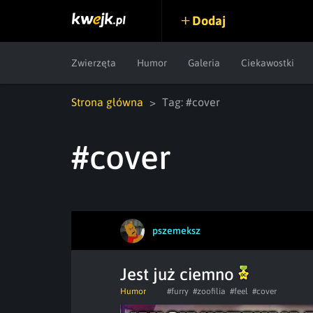
Dodaj
Zwierzęta
Humor
Galeria
Ciekawostki
Strona główna
Tag: #cover
#cover
pszemeksz
Jest już ciemno
Humor
#furry
#zoofilia
#feel
#cover