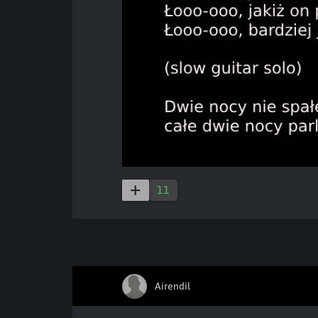
11
Airendil