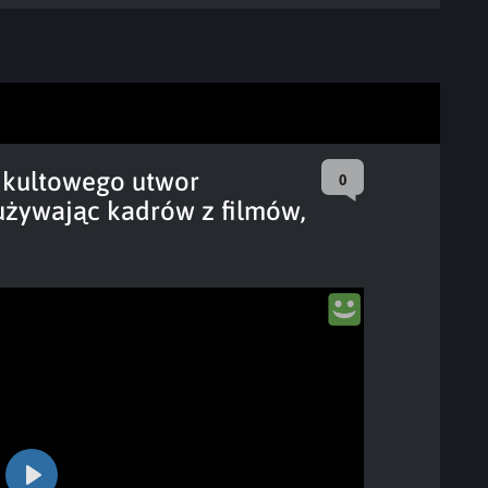
r kultowego utwor
0
używając kadrów z filmów,