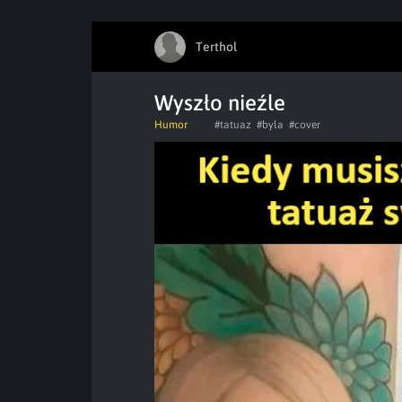
Terthol
Wyszło nieźle
Humor
#tatuaz
#byla
#cover