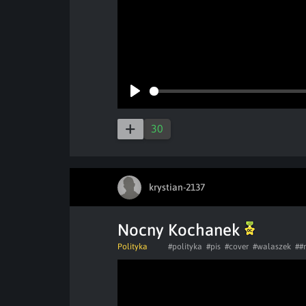
Play
30
krystian-2137
Nocny Kochanek
Polityka
#polityka
#pis
#cover
#walaszek
##