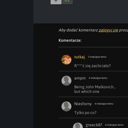
Aby dodać komentarz
zaloguj się
prosz
Komentarze:
tutkaj
3 miesiące temu
R****ć się zachciało?
ampm
4 miesiące temu
Being John Malkovich...

but which one
Niesforny
4 miesiące temu
Tylko po co?
greeck87
4 miesiące temu