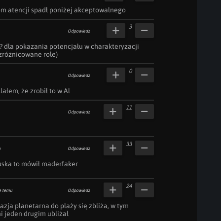
m atencji spadł poniżej akceptowalnego
3
Odpowiedz
? dla pokazania potencjału w charakteryzacji 
zróżnicowane role)
0
Odpowiedz
ałem, że zrobił to w Al
11
Odpowiedz
33
u
Odpowiedz
ruska to mówił maderfaker
24
e temu
Odpowiedz
azja planetarna do plaży się zbliża, w tym 
i jeden drugim ubliżał