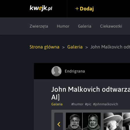
Dodaj
Zwierzęta
Humor
Galeria
Ciekawostki
Strona główna
Galeria
John Malkovich odt
Endrigrana
John Malkovich odtwarza
AI]
Galeria
#humor
#pic
#johnmalkovich