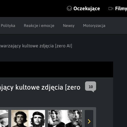
Oczekujące
Film
Polityka
Reakcje i emocje
Newsy
Motoryzacja
warzający kultowe zdjęcia [zero AI]
jący kultowe zdjęcia [zero
10