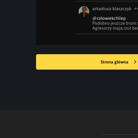
arkadiusz-blaszczyk
4 
@czlowiekchliep
Podobno jeszcze broni s
Agresorzy mają rzut be
Strona główna