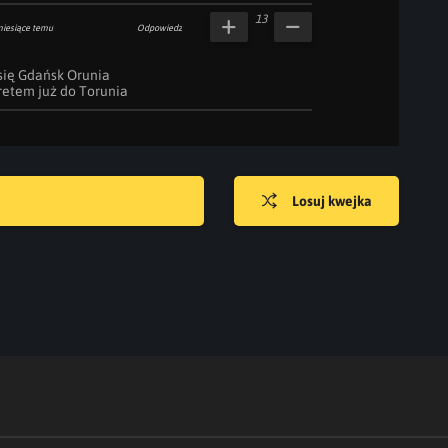
13
miesiące temu
Odpowiedz
ię Gdańsk Orunia

retem już do Torunia
Losuj kwejka