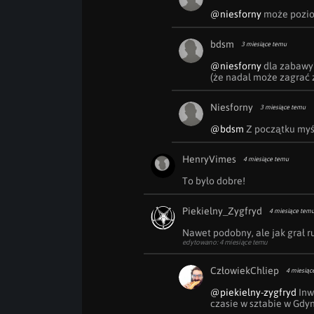
@niesforny
 może pozio
bdsm
3 miesiące temu
@niesforny
 dla zabawy
(że nadal może zagrać 
Niesforny
3 miesiące temu
@bdsm
 Z początku myśl
HenryVimes
4 miesiące temu
To było dobre!
Piekielny_Zygfryd
4 miesiące tem
Nawet podobny, ale jak grał 
edytowano: 4 miesiące temu
CzłowiekChliep
4 miesiąc
@piekielny-zygfryd
 Inw
czasie w sztabie w Gdyn