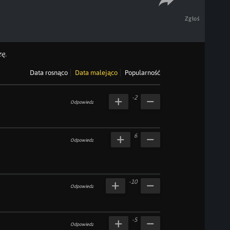
Zgłoś
ę.
Data rosnąco
Data malejąco
Popularność
-2
Odpowiedz
6
Odpowiedz
-10
Odpowiedz
-5
Odpowiedz