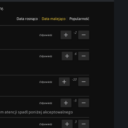
ę.
Data rosnąco
Data malejąco
Popularność
-2
Odpowiedz
6
Odpowiedz
-10
Odpowiedz
-5
Odpowiedz
m atencji spadł poniżej akceptowalnego
3
Odpowiedz