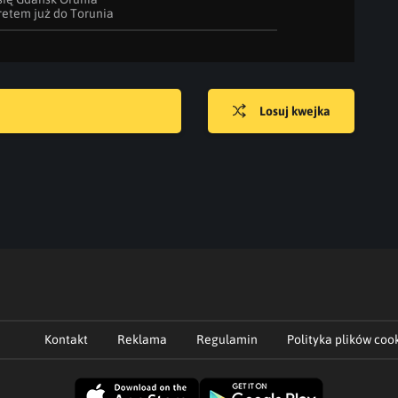
retem już do Torunia
Losuj kwejka
Kontakt
Reklama
Regulamin
Polityka plików coo