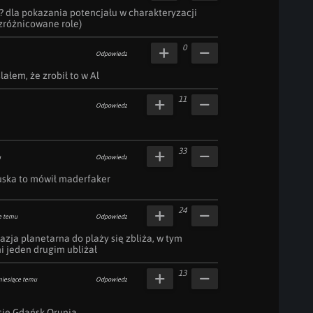
? dla pokazania potencjału w charakteryzacji 
zróżnicowane role)
0
Odpowiedz
ałem, że zrobił to w Al
11
Odpowiedz
33
u
Odpowiedz
ruska to mówił maderfaker
24
e temu
Odpowiedz
azja planetarna do plaży się zbliża, w tym 
i jeden drugim ubliżał
13
miesiące temu
Odpowiedz
ię Gdańsk Orunia
