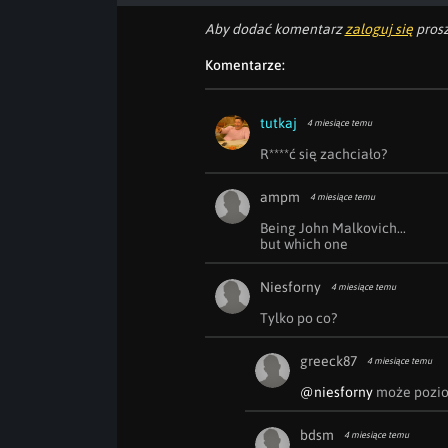
Aby dodać komentarz
zaloguj się
prosz
Komentarze:
tutkaj
4 miesiące temu
R****ć się zachciało?
ampm
4 miesiące temu
Being John Malkovich...

but which one
Niesforny
4 miesiące temu
Tylko po co?
greeck87
4 miesiące temu
@niesforny
 może pozio
bdsm
4 miesiące temu