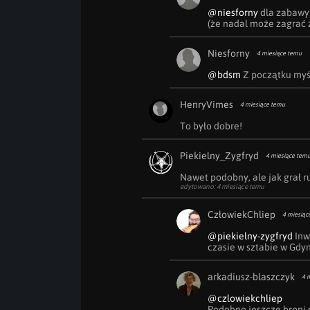
@niesforny
 dla zabawy
(że nadal może zagrać 
Niesforny
4 miesiące temu
@bdsm
 Z początku myśl
HenryVimes
4 miesiące temu
To było dobre!
Piekielny_Zygfryd
4 miesiące tem
Nawet podobny, ale jak grał 
edytowano: 4 miesiące temu
CzłowiekChliep
4 miesiąc
@piekielny-zygfryd
 Inw
czasie w sztabie w Gdyn
arkadiusz-blaszczyk
4 
@czlowiekchliep
Podobno jeszcze broni s