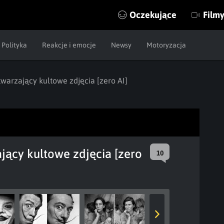
Oczekujące
Film
Polityka
Reakcje i emocje
Newsy
Motoryzacja
warzający kultowe zdjęcia [zero AI]
jący kultowe zdjęcia [zero
10