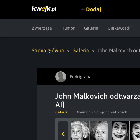
Dodaj
Zwierzęta
Humor
Galeria
Ciekawostki
Strona główna
Galeria
John Malkovich odt
Endrigrana
John Malkovich odtwarza
AI]
Galeria
#humor
#pic
#johnmalkovich