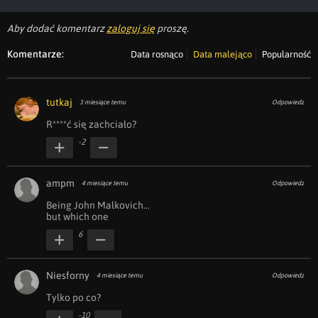
Aby dodać komentarz
zaloguj się
proszę.
Komentarze:
Data rosnąco
Data malejąco
Popularność
tutkaj
3 miesiące temu
Odpowiedz
R****ć się zachciało?
-2
ampm
4 miesiące temu
Odpowiedz
Being John Malkovich...

but which one
6
Niesforny
4 miesiące temu
Odpowiedz
Tylko po co?
-10