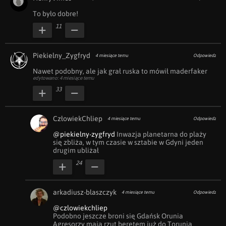
To było dobre!
11
Piekielny_Zygfryd
4 miesiące temu
Odpowiedz
Nawet podobny, ale jak grał ruska to mówił maderfaker
edytowano: 4 miesiące temu
33
CzłowiekChliep
4 miesiące temu
Odpowiedz
@piekielny-zygfryd
 Inwazja planetarna do plaży 
się zbliża, w tym czasie w sztabie w Gdyni jeden 
drugim ubliżał
24
arkadiusz-blaszczyk
4 miesiące temu
Odpowiedz
@czlowiekchliep
Podobno jeszcze broni się Gdańsk Orunia

Agresorzy mają rzut beretem już do Torunia