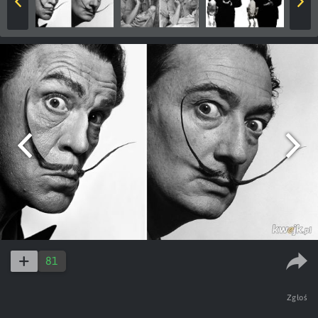
81
Zgłoś