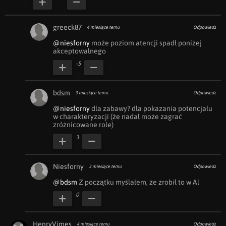
greeck87
4 miesiące temu
Odpowiedz
@niesforny
 może poziom atencji spadł poniżej 
akceptowalnego
-5
bdsm
3 miesiące temu
Odpowiedz
@niesforny
 dla zabawy? dla pokazania potencjału 
w charakteryzacji (że nadal może zagrać 
zróżnicowane role)
3
Niesforny
3 miesiące temu
Odpowiedz
@bdsm
 Z początku myślałem, że zrobił to w Al
0
HenryVimes
4 miesiące temu
Odpowiedz