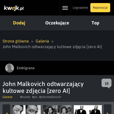
Toggle
Logowanie
Rejestracja
navigation
Dodaj
Oczekujące
Top
Strona główna
Galeria
John Malkovich odtwarzający kultowe zdjęcia [zero AI]
Endrigrana
John Malkovich odtwarzający
10
kultowe zdjęcia [zero AI]
Galeria
#humor
#pic
#johnmalkovich