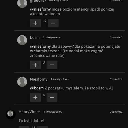
greeck87
4 miesiące temu
Odpowiedz
@niesforny
 może poziom atencji spadł poniżej 
akceptowalnego
-5
bdsm
3 miesiące temu
Odpowiedz
@niesforny
 dla zabawy? dla pokazania potencjału 
w charakteryzacji (że nadal może zagrać 
zróżnicowane role)
3
Niesforny
3 miesiące temu
Odpowiedz
@bdsm
 Z początku myślałem, że zrobił to w Al
0
HenryVimes
4 miesiące temu
Odpowiedz
To było dobre!
11