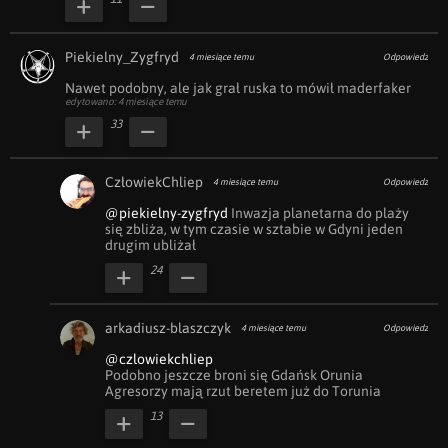
Piekielny_Zygfryd
4 miesiące temu
Odpowiedz
Nawet podobny, ale jak grał ruska to mówił maderfaker
edytowano: 4 miesiące temu
33
CzłowiekChliep
4 miesiące temu
Odpowiedz
@piekielny-zygfryd
 Inwazja planetarna do plaży 
się zbliża, w tym czasie w sztabie w Gdyni jeden 
drugim ubliżał
24
arkadiusz-blaszczyk
4 miesiące temu
Odpowiedz
@czlowiekchliep
Podobno jeszcze broni się Gdańsk Orunia

Agresorzy mają rzut beretem już do Torunia
13