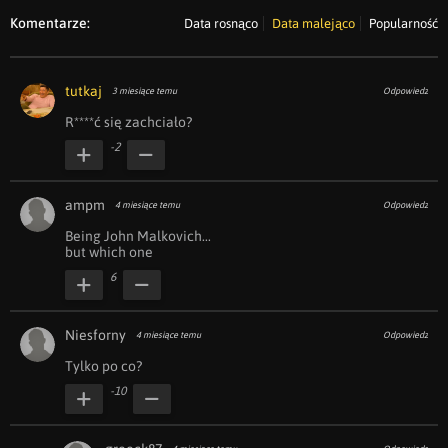
Komentarze:
Data rosnąco
Data malejąco
Popularność
tutkaj
3 miesiące temu
Odpowiedz
R****ć się zachciało?
-2
ampm
4 miesiące temu
Odpowiedz
Being John Malkovich...

but which one
6
Niesforny
4 miesiące temu
Odpowiedz
Tylko po co?
-10