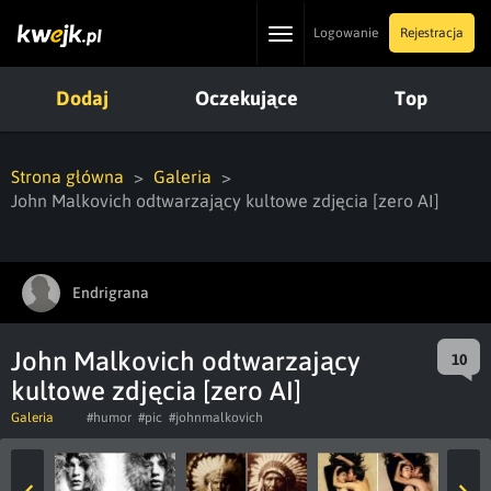
Toggle
Logowanie
Rejestracja
navigation
Dodaj
Oczekujące
Top
Strona główna
Galeria
John Malkovich odtwarzający kultowe zdjęcia [zero AI]
Endrigrana
John Malkovich odtwarzający
10
kultowe zdjęcia [zero AI]
Galeria
#humor
#pic
#johnmalkovich